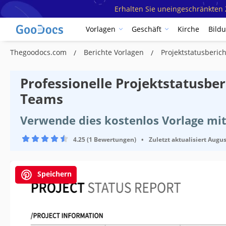
Erhalten Sie uneingeschränkten Z
Vorlagen
Geschäft
Kirche
Bild
Thegoodocs.com
Berichte Vorlagen
Projektstatusberic
Professionelle Projektstatusbe
Teams
Verwende dies kostenlos Vorlage mi
4.25 (1 Bewertungen)
•
Zuletzt aktualisiert
Augus
Speichern