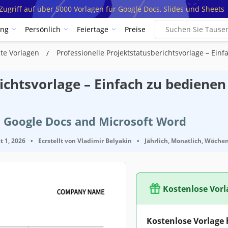
ugriff auf über 5000 Vorlagen für Google Docs, Slides und Sheets
ung
Persönlich
Feiertage
Preise
hte Vorlagen
Professionelle Projektstatusberichtsvorlage – Ei
richtsvorlage – Einfach zu bediene
t Google Docs and Microsoft Word
t 1, 2026
•
Ecrstellt von
Vladimir Belyakin
•
Jährlich, Monatlich, Wöchen
Kostenlose Vorl
Kostenlose Vorlage