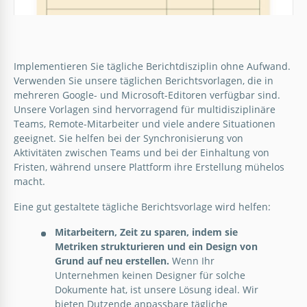
Türkis Täglicher Marketingreport
Implementieren Sie tägliche Berichtdisziplin ohne Aufwand.
Verwenden Sie unsere täglichen Berichtsvorlagen, die in
Mit täglichen Verkaufsberichten wie diesem für Ihr
mehreren Google- und Microsoft-Editoren verfügbar sind.
Unternehmen sind Sie sicher, eine Beförderung zu
Unsere Vorlagen sind hervorragend für multidisziplinäre
erhalten!
Bargeldverkaufsbericht Vorlage
Teams, Remote-Mitarbeiter und viele andere Situationen
geeignet. Sie helfen bei der Synchronisierung von
Aktivitäten zwischen Teams und bei der Einhaltung von
Google Slides
Fristen, während unsere Plattform ihre Erstellung mühelos
Google Docs
macht.
Eine gut gestaltete tägliche Berichtsvorlage wird helfen:
Mitarbeitern, Zeit zu sparen, indem sie
Metriken strukturieren und ein Design von
Grund auf neu erstellen.
Wenn Ihr
Täglicher Retro-Bericht
Unternehmen keinen Designer für solche
Grundlegende tägliche
Dokumente hat, ist unsere Lösung ideal. Wir
Hier ist unsere tägliche Berichtsvorlage! Es ist eine
Verkaufsberichtsvorlage
bieten Dutzende anpassbare tägliche