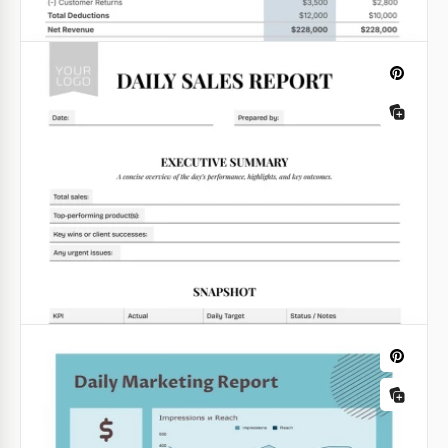
Google Docs
Roter und Blauer Tagesbericht
Wenn Sie einen täglichen Bericht einreichen
müssen, ist die Verwendung unserer gut gestalteten
Vorlage der beste Weg, dies zu tun.
Google Sheets