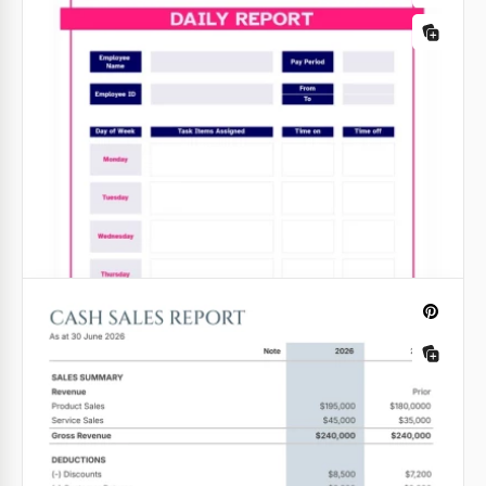
Täglicher Baubericht
Das Erstellen eines täglichen Berichts ist viel Arbeit.
Aber Sie werden es mit mehr Enthusiasmus
machen, wenn Sie unsere Vorlage verwenden.
Google Sheets
Einfaches Wissenschaftliches
Laborberichtsvorlage