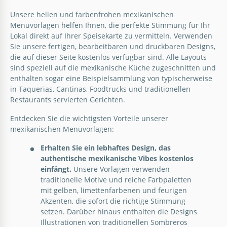
Unsere hellen und farbenfrohen mexikanischen
Menüvorlagen helfen Ihnen, die perfekte Stimmung für Ihr
Lokal direkt auf Ihrer Speisekarte zu vermitteln. Verwenden
Sie unsere fertigen, bearbeitbaren und druckbaren Designs,
Heller mexikanischer Restaurant-Menü
die auf dieser Seite kostenlos verfügbar sind. Alle Layouts
sind speziell auf die mexikanische Küche zugeschnitten und
Entfachen Sie die Lust Ihrer Kunden mit unserer
enthalten sogar eine Beispielsammlung von typischerweise
lebendigen Vorlage für das hellmexikanische
in Taquerias, Cantinas, Foodtrucks und traditionellen
Restaurantmenü.
Restaurants servierten Gerichten.
Entdecken Sie die wichtigsten Vorteile unserer
Google Slides
mexikanischen Menüvorlagen:
Erhalten Sie ein lebhaftes Design, das
authentische mexikanische Vibes kostenlos
einfängt.
Unsere Vorlagen verwenden
traditionelle Motive und reiche Farbpaletten
mit gelben, limettenfarbenen und feurigen
Akzenten, die sofort die richtige Stimmung
Mexikanische Restaurant Broschüre
setzen. Darüber hinaus enthalten die Designs
Illustrationen von traditionellen Sombreros
Sie können Ihr Restaurant auf viele verschiedene