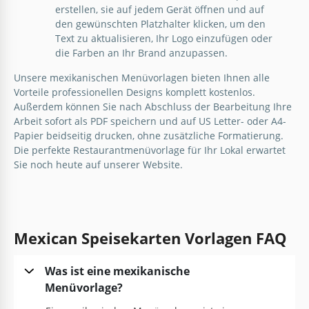
erstellen, sie auf jedem Gerät öffnen und auf
den gewünschten Platzhalter klicken, um den
Text zu aktualisieren, Ihr Logo einzufügen oder
die Farben an Ihr Brand anzupassen.
Unsere mexikanischen Menüvorlagen bieten Ihnen alle
Vorteile professionellen Designs komplett kostenlos.
Außerdem können Sie nach Abschluss der Bearbeitung Ihre
Arbeit sofort als PDF speichern und auf US Letter- oder A4-
Papier beidseitig drucken, ohne zusätzliche Formatierung.
Die perfekte
Restaurantmenüvorlage
für Ihr Lokal erwartet
Stilvolle orangefarbene mexikanische
Sie noch heute auf unserer Website.
Restaurantkarte
Die stilvolle orangefarbene Vorlage für das
mexikanische Restaurantmenü ist ein lebhaftes und
Mexican Speisekarten Vorlagen FAQ
fesselndes Design, das den Appetit Ihrer Kunden
anregt und ihr kulinarisches Erlebnis verbessert.
Was ist eine mexikanische
Google Slides
Menüvorlage?