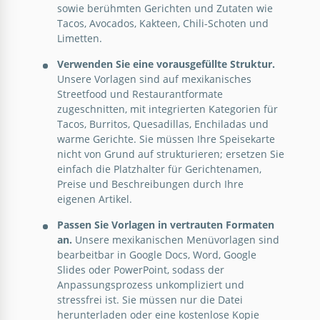
sowie berühmten Gerichten und Zutaten wie
Arten bewerben. Wir empfehlen, unser schönes
Tacos, Avocados, Kakteen, Chili-Schoten und
Restaurant-Broschüre zu diesem Zweck zu
Limetten.
verwenden. Warum?
Verwenden Sie eine vorausgefüllte Struktur.
Google Slides
Unsere Vorlagen sind auf mexikanisches
Streetfood und Restaurantformate
zugeschnitten, mit integrierten Kategorien für
Tacos, Burritos, Quesadillas, Enchiladas und
warme Gerichte. Sie müssen Ihre Speisekarte
nicht von Grund auf strukturieren; ersetzen Sie
einfach die Platzhalter für Gerichtenamen,
Preise und Beschreibungen durch Ihre
eigenen Artikel.
Oranges Restaurant Menü
Passen Sie Vorlagen in vertrauten Formaten
an.
Unsere mexikanischen Menüvorlagen sind
Suchen Sie nach einem neuen Menüdesign für Ihr
bearbeitbar in Google Docs, Word, Google
Restaurant?
Slides oder PowerPoint, sodass der
Anpassungsprozess unkompliziert und
Google Slides
stressfrei ist. Sie müssen nur die Datei
herunterladen oder eine kostenlose Kopie