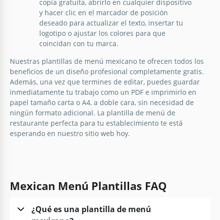
copia gratuita, abrirlo en cualquier dispositivo
Google Slides
y hacer clic en el marcador de posición
deseado para actualizar el texto, insertar tu
logotipo o ajustar los colores para que
coincidan con tu marca.
Nuestras plantillas de menú mexicano te ofrecen todos los
beneficios de un diseño profesional completamente gratis.
Además, una vez que termines de editar, puedes guardar
inmediatamente tu trabajo como un PDF e imprimirlo en
papel tamaño carta o A4, a doble cara, sin necesidad de
ningún formato adicional. La plantilla de menú de
restaurante perfecta para tu establecimiento te está
esperando en nuestro sitio web hoy.
Menú de Restaurante Mexicano
Naranja Estiloso
La elegante plantilla de menú del restaurante
Mexican Menú Plantillas FAQ
mexicano naranja es un diseño vibrante y
cautivador que encenderá el apetito de tus clientes
y mejorará su experiencia gastronómica.
¿Qué es una plantilla de menú