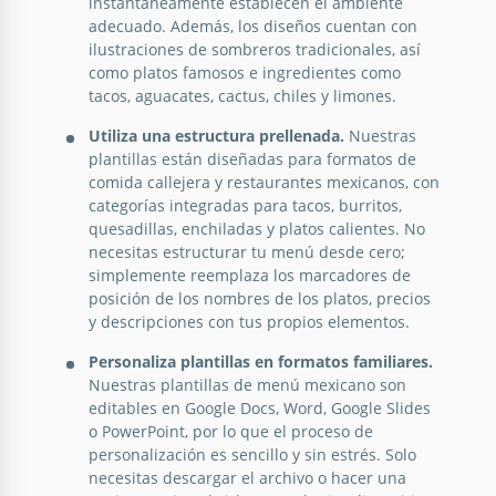
instantáneamente establecen el ambiente
¿Por qué?
adecuado. Además, los diseños cuentan con
ilustraciones de sombreros tradicionales, así
Google Slides
como platos famosos e ingredientes como
tacos, aguacates, cactus, chiles y limones.
Utiliza una estructura prellenada.
Nuestras
plantillas están diseñadas para formatos de
comida callejera y restaurantes mexicanos, con
categorías integradas para tacos, burritos,
quesadillas, enchiladas y platos calientes. No
necesitas estructurar tu menú desde cero;
simplemente reemplaza los marcadores de
posición de los nombres de los platos, precios
Menú del restaurante mexicano
y descripciones con tus propios elementos.
Orange.
Personaliza plantillas en formatos familiares.
Nuestras plantillas de menú mexicano son
¿Estás buscando un nuevo diseño de menú para tu
editables en Google Docs, Word, Google Slides
restaurante? Entonces nuestra plantilla de Menú del
o PowerPoint, por lo que el proceso de
Restaurante Mexicano Naranja te ahorrará tiempo y
personalización es sencillo y sin estrés. Solo
dinero en los servicios de diseñadores gráficos.
necesitas descargar el archivo o hacer una