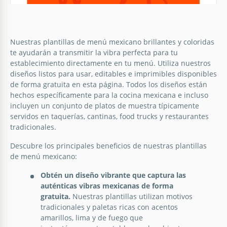
Brillante menú de restaurante
Nuestras plantillas de menú mexicano brillantes y coloridas
mexicano
te ayudarán a transmitir la vibra perfecta para tu
establecimiento directamente en tu menú. Utiliza nuestros
Estimula el apetito de tus clientes con nuestra
diseños listos para usar, editables e imprimibles disponibles
vibrante plantilla de menú de restaurante mexicano
de forma gratuita en esta página. Todos los diseños están
Bright.
hechos específicamente para la cocina mexicana e incluso
incluyen un conjunto de platos de muestra típicamente
Google Slides
servidos en taquerías, cantinas, food trucks y restaurantes
tradicionales.
Descubre los principales beneficios de nuestras plantillas
de menú mexicano:
Obtén un diseño vibrante que captura las
Folleto de Restaurante Mexicano
auténticas vibras mexicanas de forma
gratuita.
Nuestras plantillas utilizan motivos
Puedes promocionar tu restaurante de muchas
tradicionales y paletas ricas con acentos
maneras diferentes. Sugerimos usar nuestra
amarillos, lima y de fuego que
hermosa folleto de restaurante para este propósito.