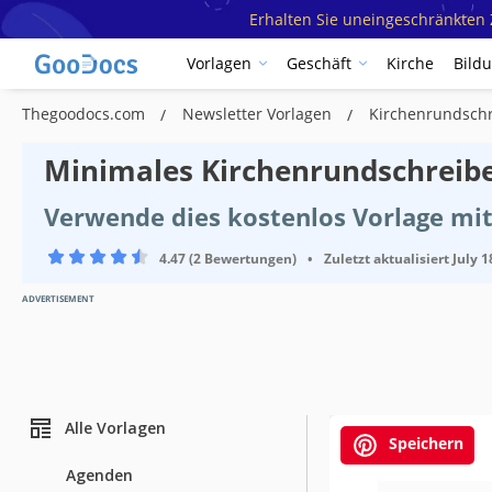
Erhalten Sie uneingeschränkten Z
Vorlagen
Geschäft
Kirche
Bild
Thegoodocs.com
Newsletter Vorlagen
Kirchenrundsch
Minimales Kirchenrundschreib
Verwende dies kostenlos Vorlage mi
4.47 (2 Bewertungen)
•
Zuletzt aktualisiert
July 1
ADVERTISEMENT
Alle Vorlagen
Speichern
Agenden