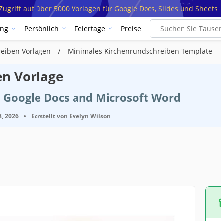
ugriff auf über 5000 Vorlagen für Google Docs, Slides und Sheets
ung
Persönlich
Feiertage
Preise
reiben Vorlagen
Minimales Kirchenrundschreiben Template
en Vorlage
t Google Docs and Microsoft Word
8, 2026
•
Ecrstellt von
Evelyn Wilson