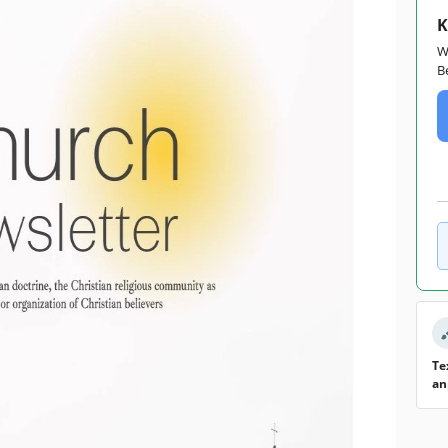
K
W
B
Te
an