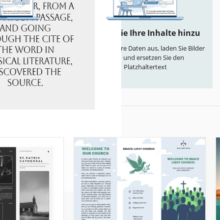
anpassen
Fügen Sie Ihre Inhalte hinzu
 einfach Farben,
Füllen Sie Ihre Daten aus, laden Sie Bilder
ayouts entsprechend
hoch und ersetzen Sie den
er Ihrer Marke
Platzhaltertext