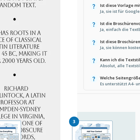
Ist diese Vorlage m
Ja, sie ist für Goog
Ist die Broschürenv
Ja, einfach die Tex
Ist diese Broschüre
Ja, sie können kost
Kann ich die Textst
Absolut, alle Textsti
Welche Seitengröße
Es unterstützt A4- 
e Vorlage
3