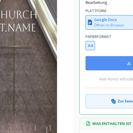
ter Brochüren & Broschüren Vorlagen
Bearbeitung
January 27, 2023
PLATTFORM
July 14, 2026
Google Docs
Öffnet im Browser
mmlungen hinzugefügt von 3 Nutzer
PAPIERFORMAT
0 Downloads in diesem Monat
A4
old Brochüren & Broschüren Vorlagen
Church
Kein Konto erforde
nt Brochüren & Broschüren Vorlagen
Zur Sam
viele Follower wie möglich für dies
zu bewältigen. Verwenden Sie unser
WAS ENTHALTEN IST
plate. Fügen Sie Informationen über