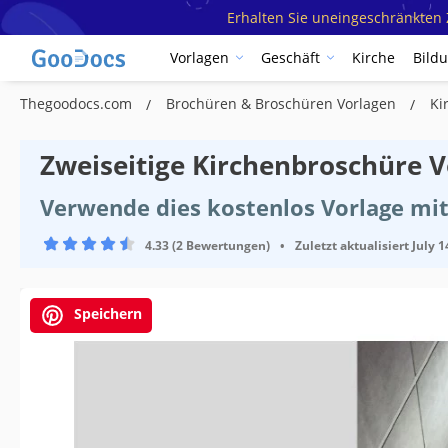
Erhalten Sie uneingeschränkten Z
Vorlagen
Geschäft
Kirche
Bild
Thegoodocs.com
Brochüren & Broschüren Vorlagen
Ki
Zweiseitige Kirchenbroschüre V
Verwende dies kostenlos Vorlage mi
4.33 (2 Bewertungen)
•
Zuletzt aktualisiert
July 1
Speichern
Vorlagenspezifikationen
Format
Ausrichtung
Hochform