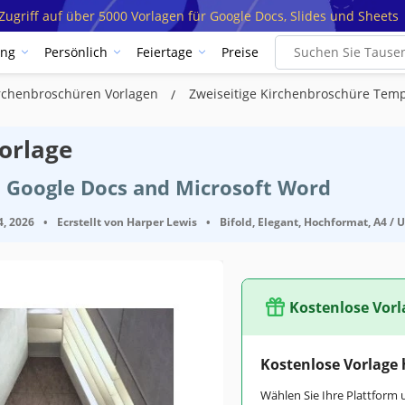
ugriff auf über 5000 Vorlagen für Google Docs, Slides und Sheets
ung
Persönlich
Feiertage
Preise
rchenbroschüren Vorlagen
Zweiseitige Kirchenbroschüre Temp
orlage
t Google Docs and Microsoft Word
4, 2026
•
Ecrstellt von
Harper Lewis
•
Bifold, Elegant, Hochformat, A4 / U
Kostenlose Vorl
Google Docs
Kostenlose Vorlage
at Brochüren & Broschüren Vorlagen
Wählen Sie Ihre Plattform 