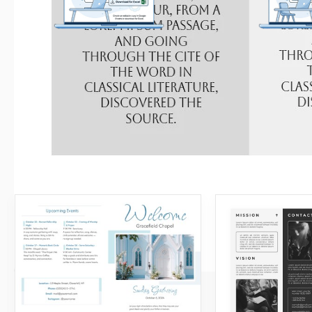
Erhalten Sie Ihr Dokument
Alles 
Klicken Sie auf „Vorlage bearbeiten“, um
Ändern Sie ganz
eine bearbeitbare Kopie in Google Docs
Schriftarten und L
zu erstellen oder für Microsoft Word
Ihrem Stil od
herunterzuladen
Ähnliche Vorlagen