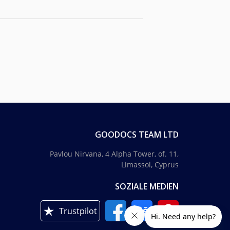
GOODOCS TEAM LTD
Pavlou Nirvana, 4 Alpha Tower, of. 11,
Limassol, Cyprus
SOZIALE MEDIEN
Trustpilot