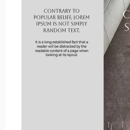
Größe
A4 / US Let
Erstellt
Zuletzt aktualisiert
Community
Zu Sa
Nutzungsstatistiken
Hauptmerkmale dieser Vorlage
Faltart
Bif
Geeignet für.
Stil
Elega
Über diese Vorlage
Wenn Sie nicht nur Menschen helfen möchten, sondern auch so 
gewinnen möchten, bieten wir an, diese Aufgabe kostenlos 
modernes, aber schlichtes Gray Classic Church Brochure-Tem