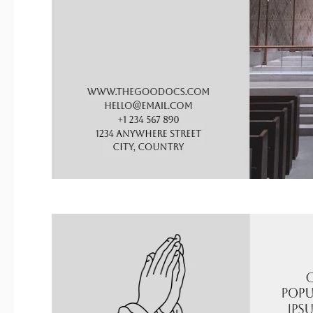
Ihre Religion hinzu, warum sie im Leben jedes Menschen wicht
Sie an der Anpassung Ihrer Broschüre in Google Slides.