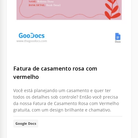
Fatura de casamento rosa com
vermelho
Você está planejando um casamento e quer ter
todos os detalhes sob controle? Então você precisa
da nossa Fatura de Casamento Rosa com Vermelho
gratuita, com um design brilhante e chamativo.
Google Docs