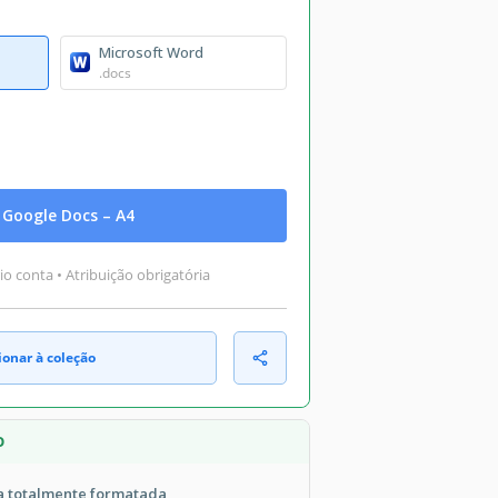
Microsoft Word
.docs
Google Docs – A4
o conta • Atribuição obrigatória
ionar à coleção
O
a totalmente formatada