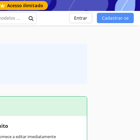
Acesso ilimitado
Entrar
Cadastrar-se
o
uito
comece a editar imediatamente