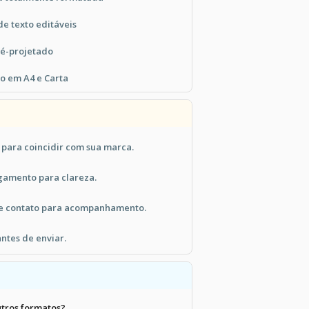
de texto editáveis
ré-projetado
o em A4 e Carta
 para coincidir com sua marca.
gamento para clareza.
de contato para acompanhamento.
antes de enviar.
utros formatos?