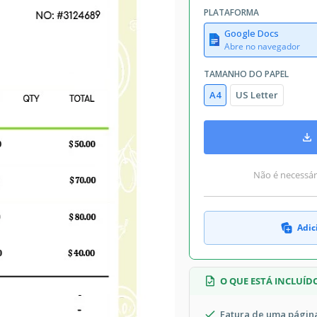
PLATAFORMA
Google Docs
Abre no navegador
TAMANHO DO PAPEL
A4
US Letter
Não é necessári
Adic
O QUE ESTÁ INCLUÍD
Fatura de uma págin