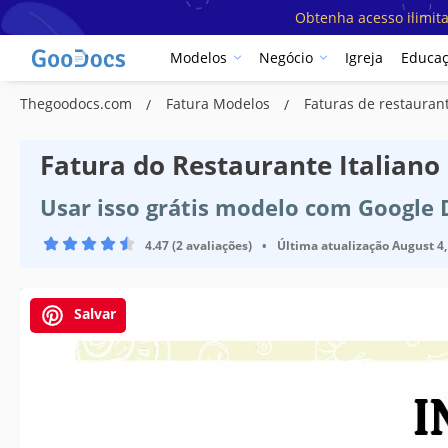
Obtenha acesso ilimit
Modelos
Negócio
Igreja
Educa
Thegoodocs.com
Fatura Modelos
Faturas de restaura
Fatura do Restaurante Italiano
Usar isso grátis modelo com Google
4.47 (2 avaliações)
•
Última atualização
August 4,
Salvar