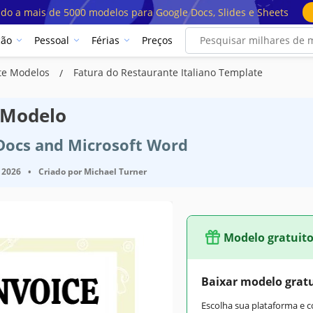
ado a mais de 5000 modelos para Google Docs, Slides e Sheets
ção
Pessoal
Férias
Preços
nte Modelos
Fatura do Restaurante Italiano Template
 Modelo
 Docs and Microsoft Word
 2026
•
Criado por
Michael Turner
Modelo gratuit
Baixar modelo grat
Escolha sua plataforma e 