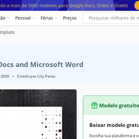
ado a mais de 5000 modelos para Google Docs, Slides e Sheets
ção
Pessoal
Férias
Preços
emplate
 Docs and Microsoft Word
 2026
•
Criado por
Lily Perez
Modelo gratuit
Baixar modelo grat
Escolha sua plataforma e 