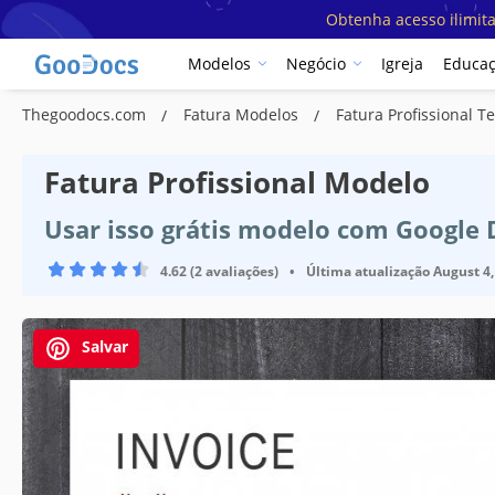
Obtenha acesso ilimit
Modelos
Negócio
Igreja
Educa
Thegoodocs.com
Fatura Modelos
Fatura Profissional T
Fatura Profissional Modelo
Usar isso grátis modelo com Google
4.62 (2 avaliações)
•
Última atualização
August 4,
Salvar