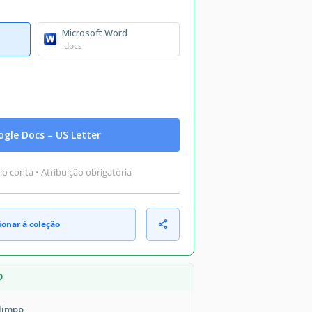
Microsoft Word
.docs
gle Docs – US Letter
o conta • Atribuição obrigatória
ionar à coleção
O
 limpo