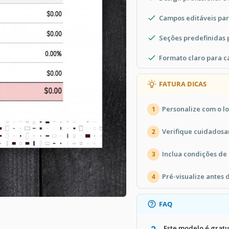
Campos editáveis par
Seções predefinidas
Formato claro para cá
FATURA DICAS
Personalize com o l
1
Verifique cuidadosa
2
Inclua condições de
3
Pré-visualize antes 
4
FAQ
Este modelo é gratu