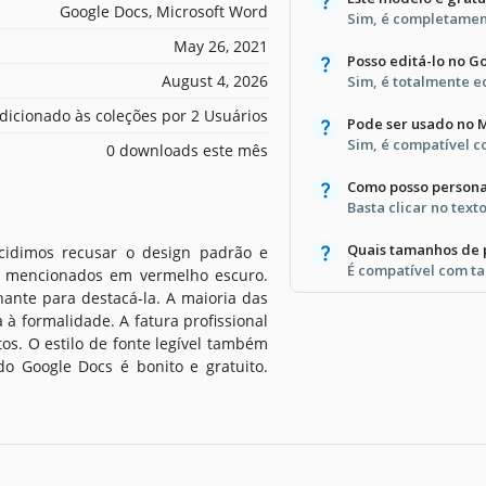
Google Docs, Microsoft Word
Sim, é completament
May 26, 2021
Posso editá-lo no G
August 4, 2026
Sim, é totalmente e
dicionado às coleções por 2 Usuários
Pode ser usado no 
Sim, é compatível 
0 downloads este mês
Como posso personal
Basta clicar no text
Quais tamanhos de 
cidimos recusar o design padrão e
É compatível com ta
o mencionados em vermelho escuro.
ante para destacá-la. A maioria das
 à formalidade. A fatura profissional
s. O estilo de fonte legível também
o Google Docs é bonito e gratuito.