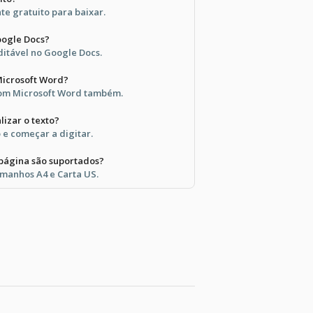
e gratuito para baixar.
oogle Docs?
ditável no Google Docs.
Microsoft Word?
com Microsoft Word também.
izar o texto?
o e começar a digitar.
página são suportados?
manhos A4 e Carta US.