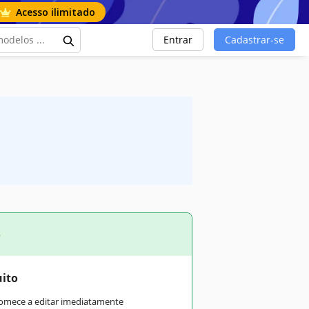
Acesso ilimitado
Entrar
Cadastrar-se
o
uito
comece a editar imediatamente