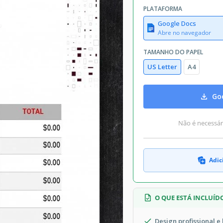
PLATAFORMA
Google Docs
Abre no navegador
TAMANHO DO PAPEL
US Letter
A4
Goo
Não é necessári
Adic
O QUE ESTÁ INCLUÍD
Design profissional e