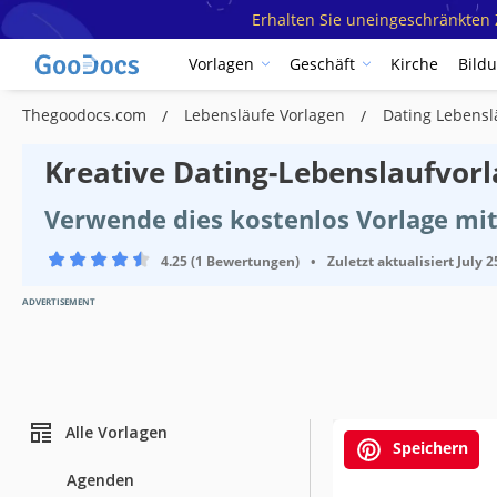
Erhalten Sie uneingeschränkten Z
Vorlagen
Geschäft
Kirche
Bild
Thegoodocs.com
Lebensläufe Vorlagen
Dating Lebensl
Kreative Dating-Lebenslaufvor
Verwende dies kostenlos Vorlage mi
4.25 (1 Bewertungen)
•
Zuletzt aktualisiert
July 2
ADVERTISEMENT
Alle Vorlagen
Speichern
Agenden