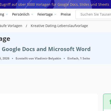
ugriff auf über 5000 Vorlagen für Google Docs, Slides und Sheets
ung
Persönlich
Feiertage
Preise
äufe Vorlagen
Kreative Dating-Lebenslaufvorlage
lage
t Google Docs and Microsoft Word
5, 2026
•
Ecrstellt von
Vladimir Belyakin
•
Einfach, 1 Seite