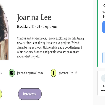
K
W
B
Te
an