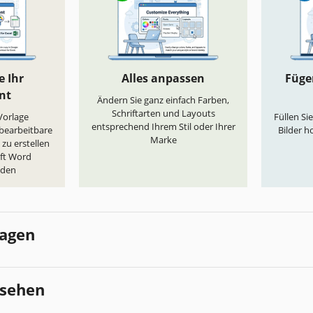
e Ihr
Alles anpassen
Fügen
nt
Ändern Sie ganz einfach Farben,
Schriftarten und Layouts
„Vorlage
Füllen Si
entsprechend Ihrem Stil oder Ihrer
 bearbeitbare
Bilder h
Marke
zu erstellen
oft Word
aden
lagen
esehen