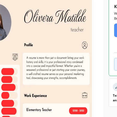
K
W
B
Te
an