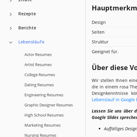
Hauptmerkmal
Rezepte
Design
Berichte
Seiten
Lebensläufe
Struktur
Geeignet für.
Actor Resumes
Artist Resumes
Über diese V
College Resumes
Wir stellen Ihnen ein
Dating Resumes
die in einem rosa Th
Designkenntnisse k
Engineering Resumes
Lebenslauf in Google
Graphic Designer Resumes
Lassen Sie uns über d
High School Resumes
Google Slides spreche
Marketing Resumes
Auffälliges Desig
Nursing Resumes