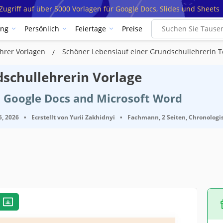
ugriff auf über 5000 Vorlagen für Google Docs, Slides und Sheets
ung
Persönlich
Feiertage
Preise
hrer Vorlagen
Schöner Lebenslauf einer Grundschullehrerin 
schullehrerin Vorlage
t Google Docs and Microsoft Word
5, 2026
•
Ecrstellt von
Yurii Zakhidnyi
•
Fachmann, 2 Seiten, Chronologi