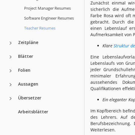
Zunächst einmal wird
Project Manager Resumes
sicherlich die Aufme
Farbe Rosa wird oft 
Software Engineer Resumes
gebracht. Durch di
Teacher Resumes
einen Lebenslauf er
Aufmerksamkeit von Pe
Zeitpläne
Klare
Struktur d
Blätter
Eine Lebenslaufvorl
Lebenslaufs von Grun
jeder Grundschulleh
Folien
minimaler Erfahrun
aussehendes Dokum
Aussagen
Qualifikationen effekti
Übersetzer
Ein eleganter Kop
Im Kopfbereich befind
Arbeitsblätter
des Lehrers. Auf d
Berufsbezeichnung. 
Weiterlesen.