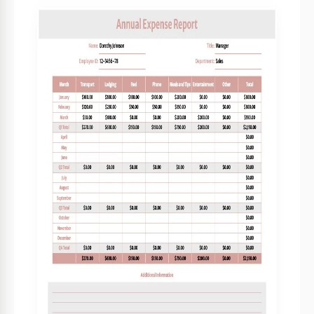
Vorlagenspezifikationen
Format
Google Sheets
Erstellt
April 25, 2022
Zuletzt aktualisiert
July 18, 2026
Community
Zu Sammlungen hinzugefügt von 2 Nutzer
Nutzungsstatistiken
5 Downloads in diesem Monat
Hauptmerkmale dieser Vorlage
Zeitraum
Jährlich Berichte Vorlagen
Über diese Vorlage
Das Erstellen eines Jahresberichts für Ihr Unternehmen ist
eine ziemlich schwierige Aufgabe. TheGoodocs bietet jedoch
eine Option, dies viel einfacher zu machen. Verwenden Sie
unsere Vorlage für den jährlichen Kostenbericht mit sanften
Farben und Sie können direkt mit dem Ausfüllen der