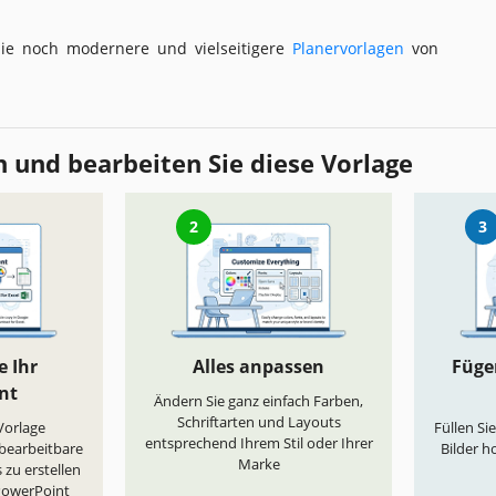
ie noch modernere und vielseitigere
Planervorlagen
von
 und bearbeiten Sie diese Vorlage
2
3
e Ihr
Alles anpassen
Fügen
nt
Ändern Sie ganz einfach Farben,
Schriftarten und Layouts
„Vorlage
Füllen Si
entsprechend Ihrem Stil oder Ihrer
 bearbeitbare
Bilder h
Marke
 zu erstellen
 PowerPoint