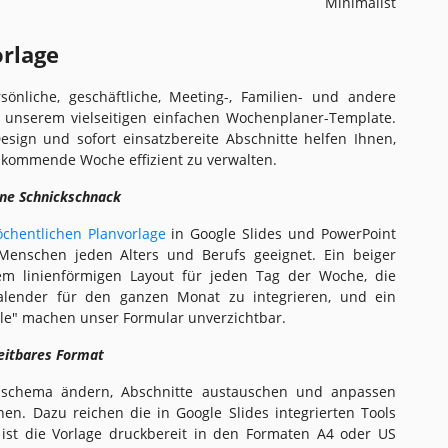
Minimalist
orlage
sönliche, geschäftliche, Meeting-, Familien- und andere
t unserem vielseitigen einfachen Wochenplaner-Template.
sign und sofort einsatzbereite Abschnitte helfen Ihnen,
e kommende Woche effizient zu verwalten.
hne Schnickschnack
chentlichen Planvorlage
in Google Slides und PowerPoint
 Menschen jeden Alters und Berufs geeignet. Ein beiger
em linienförmigen Layout für jeden Tag der Woche, die
Kalender für den ganzen Monat zu integrieren, und ein
ele" machen unser Formular unverzichtbar.
eitbares Format
bschema ändern, Abschnitte austauschen und anpassen
nen. Dazu reichen die in Google Slides integrierten Tools
ist die Vorlage druckbereit in den Formaten A4 oder US