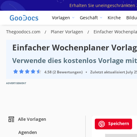
Erhalten Sie uneingeschränkten Z
Vorlagen
Geschäft
Kirche
Bild
Thegoodocs.com
Planer Vorlagen
Einfacher Wochenpl
Einfacher Wochenplaner Vorla
Verwende dies kostenlos Vorlage mit
4.58 (2 Bewertungen)
•
Zuletzt aktualisiert
July 2
ADVERTISEMENT
Alle Vorlagen
Speichern
Agenden