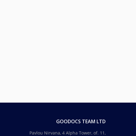
GOODOCS TEAM LTD
Pavlou Nirvana, 4 Alpha Tower, of. 11,