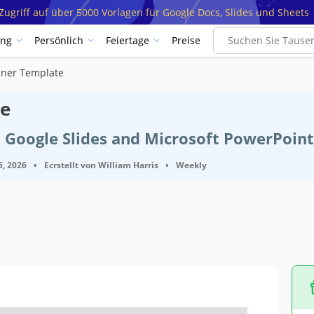
ugriff auf über 5000 Vorlagen für Google Docs, Slides und Sheets
ung
Persönlich
Feiertage
Preise
aner Template
ge
 Google Slides and Microsoft PowerPoint
5, 2026
•
Ecrstellt von
William Harris
•
Weekly