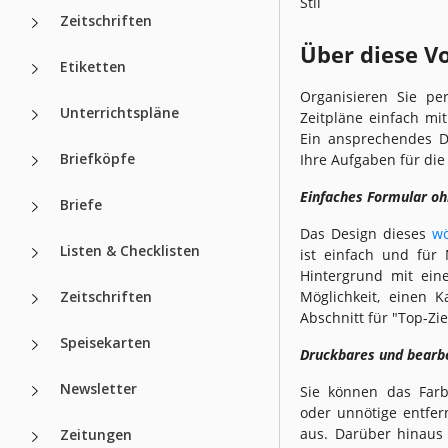
Stil
Zeitschriften
Über diese V
Etiketten
Organisieren Sie per
Unterrichtspläne
Zeitpläne einfach mi
Ein ansprechendes De
Briefköpfe
Ihre Aufgaben für di
Einfaches Formular o
Briefe
Das Design dieses
wö
Listen & Checklisten
ist einfach und für
Hintergrund mit ein
Zeitschriften
Möglichkeit, einen 
Abschnitt für "Top-Zi
Speisekarten
Druckbares und bearb
Newsletter
Sie können das Far
oder unnötige entfer
aus. Darüber hinaus 
Zeitungen