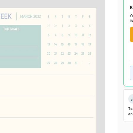
K
W
B
Te
an