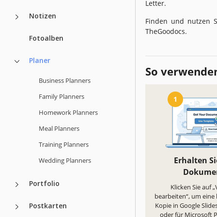
Letter.
Notizen
Finden und nutzen S
TheGoodocs.
Fotoalben
Planer
So verwenden
Business Planners
Family Planners
1
Homework Planners
Meal Planners
Training Planners
Erhalten Si
Wedding Planners
Dokume
Portfolio
Klicken Sie auf 
bearbeiten“, um eine
Postkarten
Kopie in Google Slides
oder für Microsoft