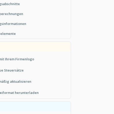
sabschnitte
rberechnungen
gsinformationen
gnelemente
 mit Ihrem Firmenlogo
ue Steuersätze
äßig aktualisieren
eiformat herunterladen