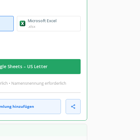
Microsoft Excel
.xlsx
le Sheets – US Letter
rlich • Namensnennung erforderlich
mlung hinzufügen