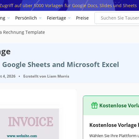
ugriff auf über 5000 Vorlagen für Google Docs, Slides und Sheets
ung
Persönlich
Feiertage
Preise
a Rechnung Template
age
 Google Sheets and Microsoft Excel
t 4, 2026
•
Ecrstellt von
Liam Morris
Kostenlose Vorl
Kostenlose Vorlage
Wählen Sie Ihre Plattform 