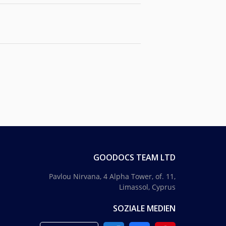
GOODOCS TEAM LTD
Pavlou Nirvana, 4 Alpha Tower, of. 11,
Limassol, Cyprus
SOZIALE MEDIEN