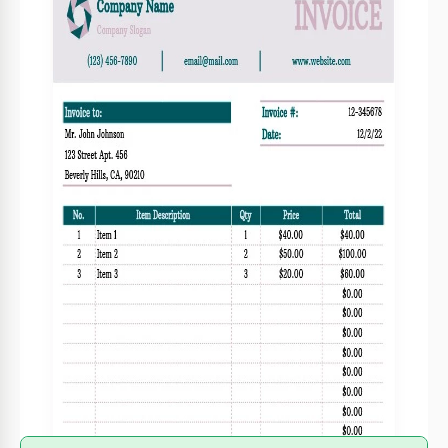
Formato
Google Sheets, Microsoft Excel
Creado
December 7, 2021
Última actualización
August 4, 2026
Comunidad
Añadido a colecciones por 7 Usuarios
Estadísticas de uso
1 descargas este mes
Sobre esta plantilla
Esta factura verde te permitirá impresionar a tus clientes
con los excelentes servicios proporcionados por tu empresa.
El tono de verde que utilizamos para la plantilla se ve
bastante sólido. Para hacer tu factura diferente de todas las
demás, añadimos un poco de rosa. Puedes personalizar la
plantilla añadiendo el nombre y logotipo de tu empresa en
la parte superior de la página y editando cualquier otro
detalle en Google Docs.