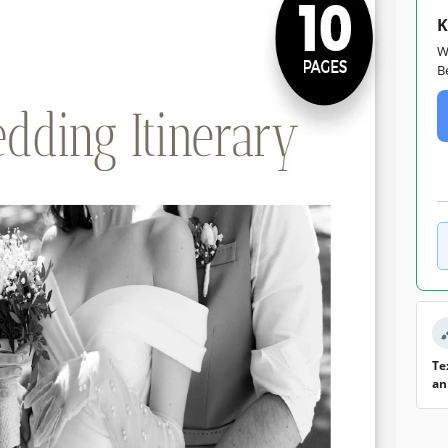
K
W
B
Te
an