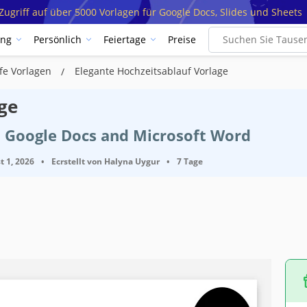
ugriff auf über 5000 Vorlagen für Google Docs, Slides und Sheets
ung
Persönlich
Feiertage
Preise
fe Vorlagen
Elegante Hochzeitsablauf Vorlage
ge
t Google Docs and Microsoft Word
t 1, 2026
•
Ecrstellt von
Halyna Uygur
•
7 Tage