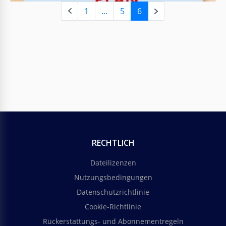
1
...
5
6
Moderne Blaue Wochenplaner
Sind Sie es leid, Ihren Planer zu entwerfen? Dann
schauen Sie sich die kostenlose, einsatzbereite
Vorlage für den Modern Dark-Kalender auf unserer
Plattform an.
Google Slides
RECHTLICH
Dateilizenzen
Nutzungsbedingungen
Datenschutzrichtlinie
Cookie-Richtlinie
Rückerstattungs- und Abonnementregeln