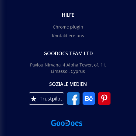
HILFE
Chrome plugin
Kontaktiere uns
GOODOCS TEAM LTD
Pavlou Nirvana, 4 Alpha Tower, of. 11,
Limassol, Cyprus
SOZIALE MEDIEN
Trustpilot
Wöchentliches Abendessen-Menü
Wenn Sie ein Restaurant besitzen, sollten Sie sich
auf jeden Fall um das Design des wöchentlichen
Abendmenüs kümmern.