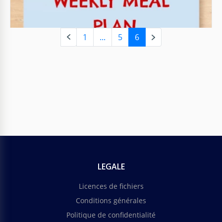
1
...
5
6
Planificateur hebdomadaire bleu
moderne
En avez-vous assez de concevoir votre agenda? Alors
jetez un coup d'œil au modèle d'agenda Moderne
Sombre gratuit et prêt à l'emploi de notre
plateforme.
Google Slides
LEGALE
Licences de fichiers
Conditions générales
Politique de confidentialité