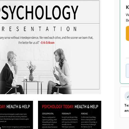
K
W
B
Te
an