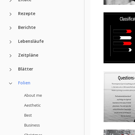
Rezepte
Berichte
Lebensläufe
Zeitpläne
Blätter
Folien
About me
Aesthetic
Best
Business
Christmas