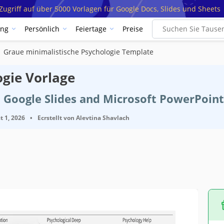
ugriff auf über 5000 Vorlagen für Google Docs, Slides und Sheets
ung
Persönlich
Feiertage
Preise
Graue minimalistische Psychologie Template
ogie Vorlage
 Google Slides and Microsoft PowerPoint
t 1, 2026
•
Ecrstellt von
Alevtina Shavlach