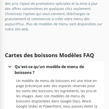
Menu des cocktails du restaurant
des prix, l'ajout de promotions spéciales et la mise à jour
des offres saisonnières en quelques clics seulement.
Notre menu de cocktails fera oublier aux barmans
Choisissez l'option qui vous convient, téléchargez-la
leur temps libre. Il présente un design fantastique
gratuitement et commencez à créer votre menu dès
dans des couleurs sombres.
aujourd'hui. Plus de modèles de
menu
sont disponibles sur
notre site web.
Google Slides
Cartes des boissons Modèles FAQ
Qu'est-ce qu'un modèle de menu de
boissons ?
Un modèle de menu de boissons est une mise en
page préconçue avec des espaces réservés pour
les noms des boissons, les ingrédients, les prix et
les images. Avec nos modèles de menu de
boissons disponibles dans Google Docs, Word,
Google Slides et PowerPoint, vous pouvez éviter la