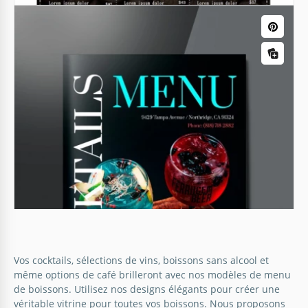
Menu du restaurant Black Cocktail
Ce menu présente un arrière-plan noir avec une
typographie blanche élégante, lui conférant une
sensation de luxe et de style.
Superbe menu de café-restaurant
Vos cocktails, sélections de vins, boissons sans alcool et
Google Slides
Ce modèle de menu de ce grand café-restaurant
même options de café brilleront avec nos modèles de menu
dégage une ambiance chaleureuse et accueillante,
de boissons. Utilisez nos designs élégants pour créer une
reflétant l'atmosphère confortable d'un café
véritable vitrine pour toutes vos boissons. Nous proposons