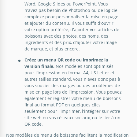
Menu du restaurant de cocktails
Word, Google Slides ou PowerPoint. Vous
n'avez pas besoin de Photoshop ou de logiciel
élégants
complexe pour personnaliser la mise en page
et ajouter du contenu. Il vous suffit d'ouvrir
Si vous créez un menu séparé pour les cocktails de
votre option préférée, d'ajouter vos articles de
votre restaurant, il devrait certainement avoir un
boissons avec des photos, des noms, des
design luxueux.
ingrédients et des prix, d'ajouter votre image
de marque, et plus encore.
Google Slides
Créez un menu QR code ou imprimez la
version finale.
Nos modèles sont optimisés
pour l'impression en format A4, US Letter et
autres tailles standard, vous n'avez donc pas à
vous soucier des marges ou des problèmes de
mise en page lors de l'impression. Vous pouvez
également enregistrer votre menu de boissons
final au format PDF en quelques clics
seulement pour l'imprimer, l'intégrer sur votre
site web ou vos réseaux sociaux, ou le lier à un
QR code.
Nos modèles de menu de boissons facilitent la modification