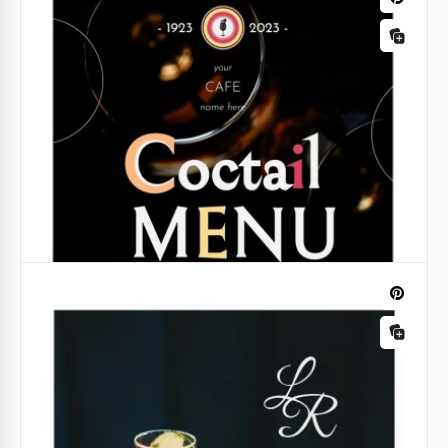
Menu du restaurant Black Drinks
Si vous ne voulez pas engager un graphiste cher
pour refaire le menu des boissons de votre
restaurant, alors nous avons une excellente
nouvelle!
Menu des boissons roses
Google Slides
Laissez-nous vous montrer le menu des boissons le
plus mignon que vous ayez jamais vu.
Google Docs
Menu des cocktails illustré
Voulez-vous concevoir un nouveau menu de
cocktails et de bar dans votre restaurant, café ou
bar ?
Google Docs