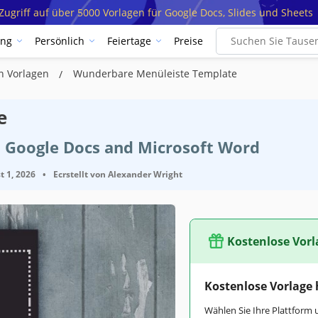
ugriff auf über 5000 Vorlagen für Google Docs, Slides und Sheets
ung
Persönlich
Feiertage
Preise
n Vorlagen
Wunderbare Menüleiste Template
e
t Google Docs and Microsoft Word
t 1, 2026
•
Ecrstellt von
Alexander Wright
Kostenlose Vorl
Kostenlose Vorlage
Wählen Sie Ihre Plattform 