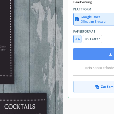
Bearbeitung
PLATTFORM
Google Docs
Öffnet im Browser
PAPIERFORMAT
A4
US Letter
Kein Konto erforde
Zur Sam