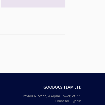
GOODOCS TEAM LTD
Pavlou Nirvana, 4 Alpha Tower, of. 11,
Limassol, Cyprus