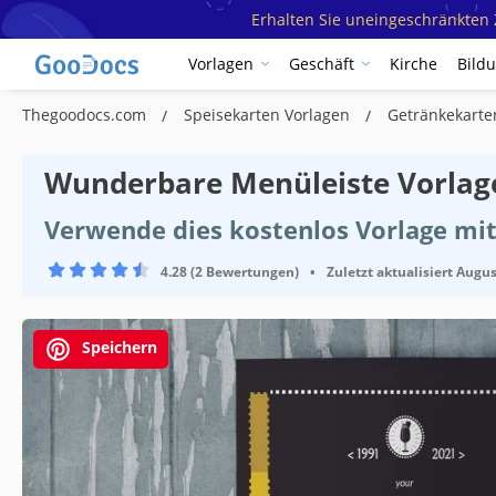
Erhalten Sie uneingeschränkten Z
Vorlagen
Geschäft
Kirche
Bild
Thegoodocs.com
Speisekarten Vorlagen
Getränkekarte
Wunderbare Menüleiste Vorlag
Verwende dies kostenlos Vorlage mi
4.28 (2 Bewertungen)
•
Zuletzt aktualisiert
Augus
Speichern