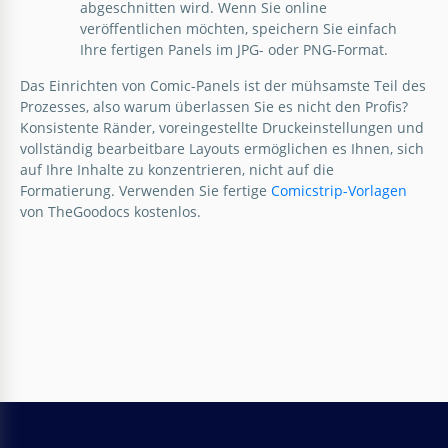
abgeschnitten wird. Wenn Sie online
veröffentlichen möchten, speichern Sie einfach
Ihre fertigen Panels im JPG- oder PNG-Format.
Druckbare 8 Panel Comic Strip Vorlage
Das Einrichten von Comic-Panels ist der mühsamste Teil des
Prozesses, also warum überlassen Sie es nicht den Profis?
Konsistente Ränder, voreingestellte Druckeinstellungen und
Google Slides
vollständig bearbeitbare Layouts ermöglichen es Ihnen, sich
auf Ihre Inhalte zu konzentrieren, nicht auf die
Formatierung. Verwenden Sie fertige
Comicstrip-Vorlagen
von TheGoodocs kostenlos.