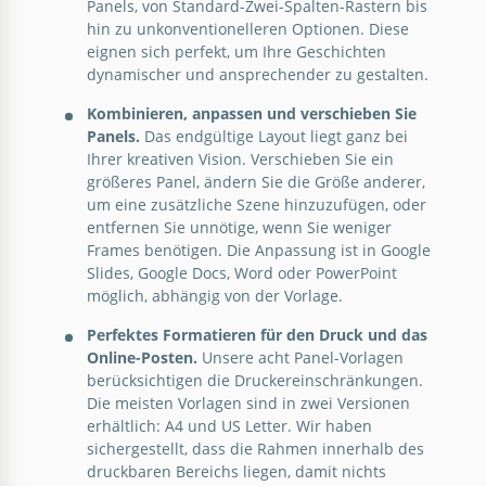
Panels, von Standard-Zwei-Spalten-Rastern bis
hin zu unkonventionelleren Optionen. Diese
eignen sich perfekt, um Ihre Geschichten
dynamischer und ansprechender zu gestalten.
Comic Panel Vorlage
Kombinieren, anpassen und verschieben Sie
Panels.
Das endgültige Layout liegt ganz bei
Google Slides
Ihrer kreativen Vision. Verschieben Sie ein
größeres Panel, ändern Sie die Größe anderer,
um eine zusätzliche Szene hinzuzufügen, oder
entfernen Sie unnötige, wenn Sie weniger
Frames benötigen. Die Anpassung ist in Google
8 Panel Comic Strip Vorlage –
Slides, Google Docs, Word oder PowerPoint
Schulthema für Bildung
möglich, abhängig von der Vorlage.
Perfektes Formatieren für den Druck und das
Online-Posten.
Unsere acht Panel-Vorlagen
Google Slides
berücksichtigen die Druckereinschränkungen.
Die meisten Vorlagen sind in zwei Versionen
erhältlich: A4 und US Letter. Wir haben
sichergestellt, dass die Rahmen innerhalb des
druckbaren Bereichs liegen, damit nichts