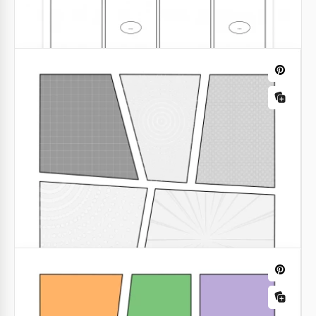
8 Panel Comic Strip Vorlage –
Vollfarbversion
Google Slides