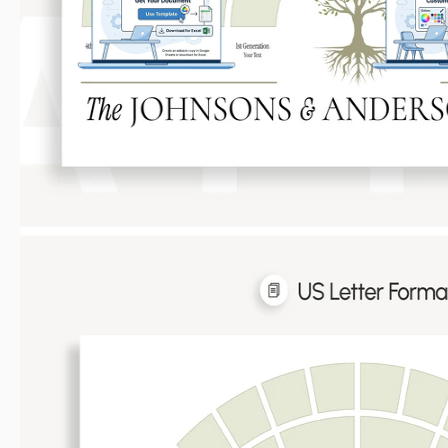
Erhalten Sie Ihr Dokument
Alles 
Klicken Sie auf „Vorlage bearbeiten“, um
Ändern Sie ganz
eine bearbeitbare Kopie in Google Docs
Schriftarten und L
zu erstellen oder für Microsoft Word
Ihrem Stil od
herunterzuladen
Ähnliche Vorlagen
Kürzlich angesehen