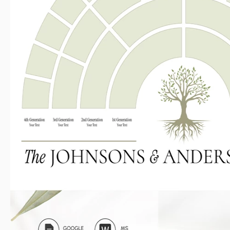
Zuletzt aktualisiert
Community
Zu Sa
Nutzungsstatistiken
Hauptmerkmale dieser Vorlage
Layout
Diagr
Geeignet für.
Generationen
7 Generat