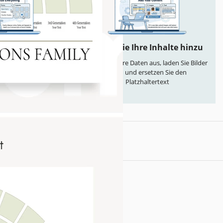
anpassen
Fügen Sie Ihre Inhalte hinzu
 einfach Farben,
Füllen Sie Ihre Daten aus, laden Sie Bilder
ayouts entsprechend
hoch und ersetzen Sie den
er Ihrer Marke
Platzhaltertext