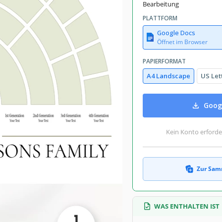
August 4, 2026
Bearbeitung
mmlungen hinzugefügt von 2 Nutzer
PLATTFORM
16 Downloads in diesem Monat
Google Docs
Öffnet im Browser
PAPIERFORMAT
A4 Landscape
US Let
amm Familienstammbäume Vorlagen
Family , Persönlich
Goog
ionen Familienstammbäume Vorlagen
Kein Konto erforde
Zur Sam
WAS ENTHALTEN IST