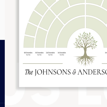
RECHTLICH
HI
Dateilizenzen
Ch
Nutzungsbedingungen
Ko
Datenschutzrichtlinie
Cookie-Richtlinie
Rückerstattungs- und Abonnementregeln