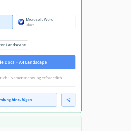
Microsoft Word
.docs
ter Landscape
le Docs – A4 Landscape
rlich • Namensnennung erforderlich
mlung hinzufügen