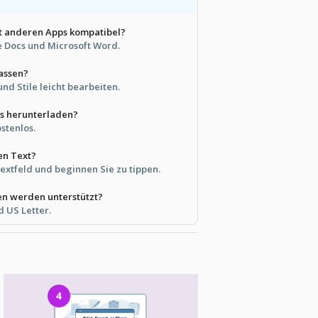
it anderen Apps kompatibel?
e Docs und Microsoft Word.
passen?
und Stile leicht bearbeiten.
os herunterladen?
ostenlos.
en Text?
Textfeld und beginnen Sie zu tippen.
n werden unterstützt?
d US Letter.
4