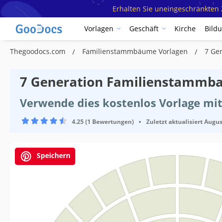
Erhalten Sie uneingeschränkten Z
Vorlagen
Geschäft
Kirche
Bild
Thegoodocs.com
Familienstammbäume Vorlagen
7 Ge
7 Generation Familienstammb
Verwende dies kostenlos Vorlage mi
4.25 (1 Bewertungen)
•
Zuletzt aktualisiert
Augus
Speichern
Vorlagenspezifikationen
Format
Erstellt