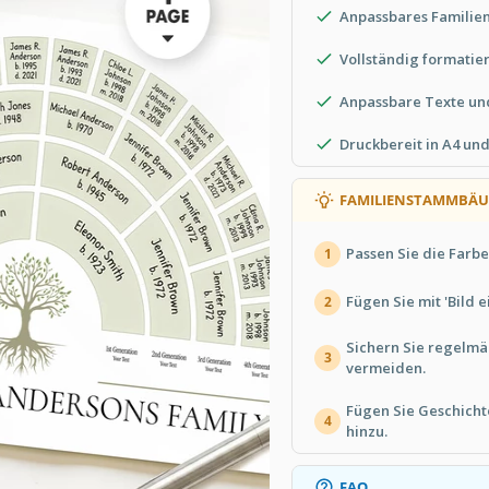
Anpassbares Familien
Vollständig formatie
Anpassbare Texte un
Druckbereit in A4 und
FAMILIENSTAMMBÄU
Passen Sie die Farb
1
Fügen Sie mit 'Bild 
2
Sichern Sie regelmä
3
vermeiden.
Fügen Sie Geschicht
4
hinzu.
FAQ