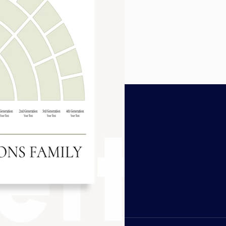
LFE
rome plugin
ntaktiere uns