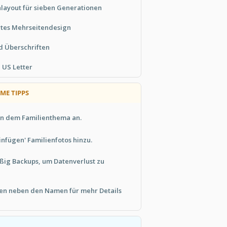
layout für sieben Generationen
rtes Mehrseitendesign
d Überschriften
 US Letter
ME TIPPS
en dem Familienthema an.
einfügen' Familienfotos hinzu.
ßig Backups, um Datenverlust zu
en neben den Namen für mehr Details