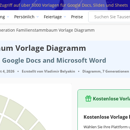
ugriff auf über 5000 Vorlagen für Google Docs, Slides und Sheets
ung
Persönlich
Feiertage
Preise
neration Familienstammbaum Vorlage Diagramm
aum Vorlage Diagramm
t Google Docs and Microsoft Word
t 4, 2026
•
Ecrstellt von
Vladimir Belyakin
•
Diagramm, 7 Generationen
Kostenlose Vorl
Google Docs, Microsoft Word
Kostenlose Vorlage
April 21, 2026
Wählen Sie Ihre Plattform 