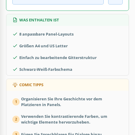
WAS ENTHALTEN IST
8 anpassbare Panel-Layouts
Größen A4 und US Letter
Einfach zu bearbeitende Gitterstruktur
Schwarz-Weiß-Farbschema
COMIC TIPPS
Organisieren Sie Ihre Geschichte vor dem
1
Platzieren in Panels.
Verwenden Sie kontrastierende Farben, um
2
wichtige Elemente hervorzuheben.
Fügen Sie Sprechblasen für Dialoge hinzu.
3