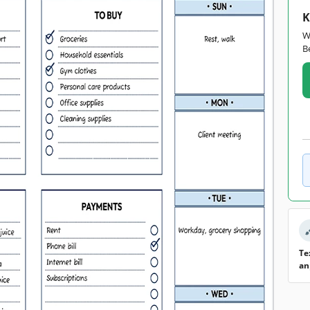
K
W
B
Te
an