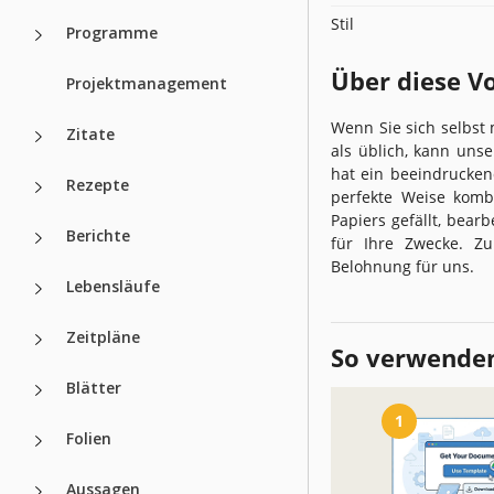
Stil
Programme
Über diese V
Projektmanagement
Wenn Sie sich selbst
Zitate
als üblich, kann uns
hat ein beeindrucken
Rezepte
perfekte Weise kombi
Papiers gefällt, bear
Berichte
für Ihre Zwecke. Zu
Belohnung für uns.
Lebensläufe
Zeitpläne
So verwenden
Blätter
1
Folien
Aussagen