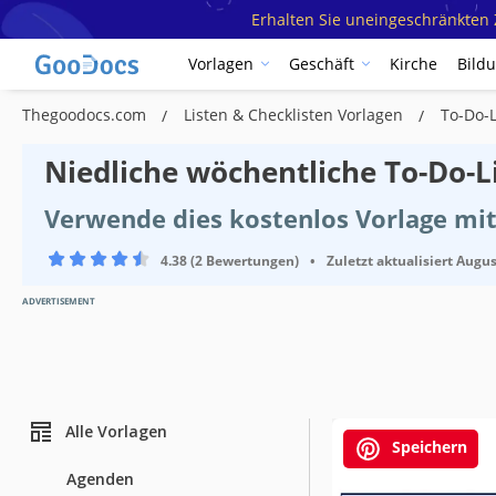
Erhalten Sie uneingeschränkten Z
Vorlagen
Geschäft
Kirche
Bild
Thegoodocs.com
Listen & Checklisten Vorlagen
To-Do-
Niedliche wöchentliche To-Do-L
Verwende dies kostenlos Vorlage mit
4.38 (2 Bewertungen)
•
Zuletzt aktualisiert
Augus
ADVERTISEMENT
Alle Vorlagen
Speichern
Agenden