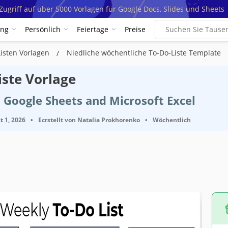
ugriff auf über 5000 Vorlagen für Google Docs, Slides und Sheets
ung
Persönlich
Feiertage
Preise
Listen Vorlagen
Niedliche wöchentliche To-Do-Liste Template
iste Vorlage
 Google Sheets and Microsoft Excel
t 1, 2026
•
Ecrstellt von
Natalia Prokhorenko
•
Wöchentlich