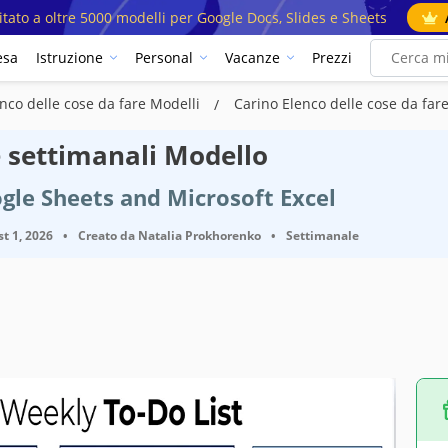
mitato a oltre 5000 modelli per Google Docs, Slides e Sheets
esa
Istruzione
Personal
Vacanze
Prezzi
nco delle cose da fare Modelli
Carino Elenco delle cose da far
e settimanali Modello
gle Sheets and Microsoft Excel
t 1, 2026
•
Creato da
Natalia Prokhorenko
•
Settimanale