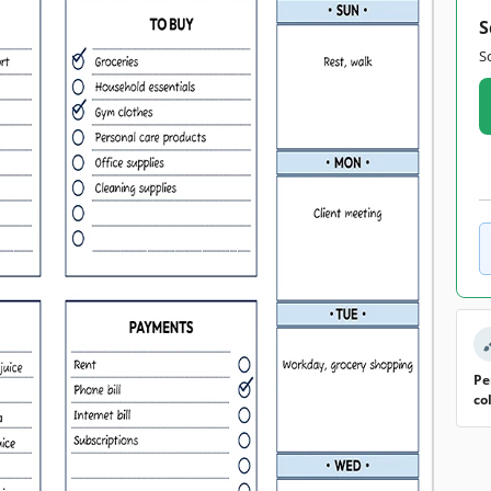
S
S
Pe
co