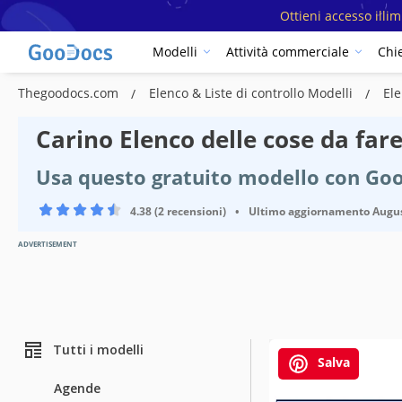
Ottieni accesso illi
Modelli
Attività commerciale
Chi
Thegoodocs.com
Elenco & Liste di controllo Modelli
Ele
Carino Elenco delle cose da far
Usa questo gratuito modello con Goo
4.38 (2 recensioni)
•
Ultimo aggiornamento
Augus
ADVERTISEMENT
Tutti i modelli
Salva
Agende