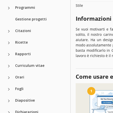
Stile
Programmi
Informazioni
Gestione progetti
Se vuoi motivarti e f
Citazioni
solito, il nostro ca
aiutare. Ha un design
Ricette
modo assolutamente per
basta modificarlo in 
Rapporti
lavoro è richiesto è i
Curriculum vitae
Come usare e
Orari
Fogli
1
Diapositive
Dichiarazioni