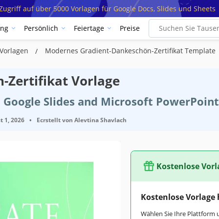
ugriff auf über 5000 Vorlagen für Google Docs, Slides und Sheets
ung
Persönlich
Feiertage
Preise
 Vorlagen
Modernes Gradient-Dankeschön-Zertifikat Template
Zertifikat Vorlage
 Google Slides and Microsoft PowerPoint
t 1, 2026
•
Ecrstellt von
Alevtina Shavlach
Kostenlose Vorl
Kostenlose Vorlage
Wählen Sie Ihre Plattform 