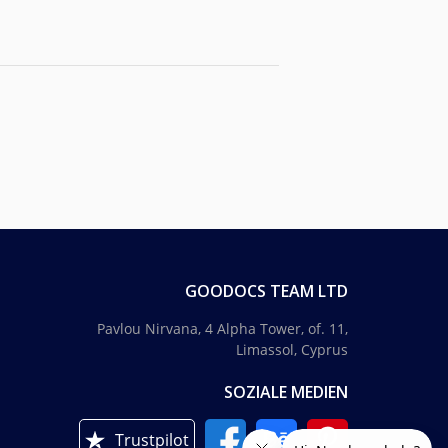
GOODOCS TEAM LTD
Pavlou Nirvana, 4 Alpha Tower, of. 11,
Limassol, Cyprus
SOZIALE MEDIEN
Trustpilot