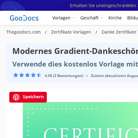
Erhalten Sie uneingeschränkten Z
Vorlagen
Geschäft
Kirche
Bild
Thegoodocs.com
Zertifikate Vorlagen
Danke Zertifikate
Modernes Gradient-Dankeschön-
Verwende dies kostenlos Vorlage mit
4.58 (2 Bewertungen)
•
Zuletzt aktualisiert
Augus
Speichern