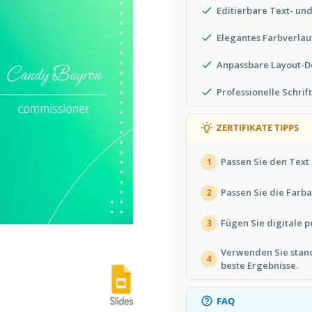
Editierbare Text- un
Elegantes Farbverla
Anpassbare Layout-D
Professionelle Schrif
ZERTIFIKATE TIPPS
Passen Sie den Text 
1
Passen Sie die Farb
2
Fügen Sie digitale p
3
Verwenden Sie stan
4
beste Ergebnisse.
FAQ