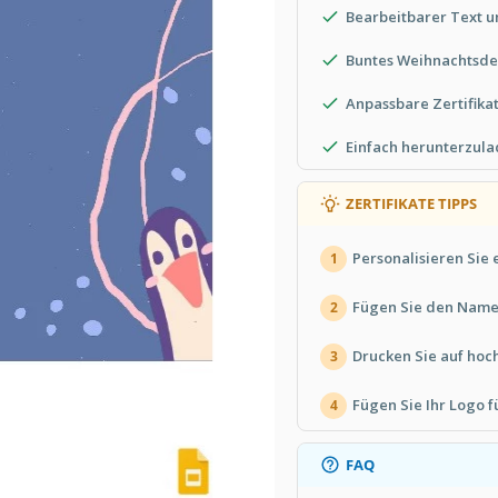
Bearbeitbarer Text 
Buntes Weihnachtsde
Anpassbare Zertifika
Einfach herunterzul
ZERTIFIKATE TIPPS
Personalisieren Sie 
1
Fügen Sie den Name
2
Drucken Sie auf hoc
3
Fügen Sie Ihr Logo f
4
FAQ