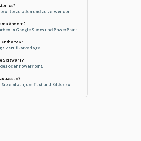
stenlos?
os herunterzuladen und zu verwenden.
hema ändern?
Farben in Google Slides und PowerPoint.
d enthalten?
ige Zertifikatvorlage.
le Software?
ides oder PowerPoint.
nzupassen?
n Sie einfach, um Text und Bilder zu