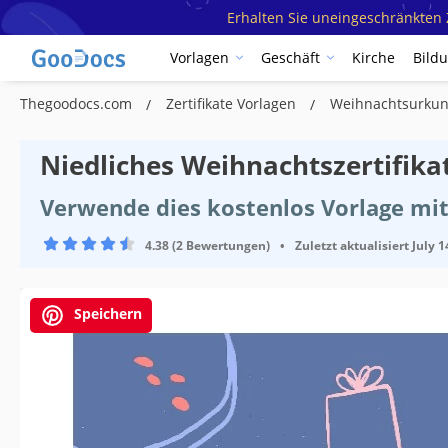
Erhalten Sie uneingeschränkten Z
Vorlagen
Geschäft
Kirche
Bild
Thegoodocs.com
Zertifikate Vorlagen
Weihnachtsurkun
Niedliches Weihnachtszertifika
Verwende dies kostenlos Vorlage mit
4.38 (2 Bewertungen)
•
Zuletzt aktualisiert
July 1
Speichern