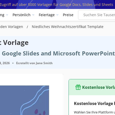
ugriff auf über 5000 Vorlagen für Google Docs, Slides und Sheets
ung
Persönlich
Feiertage
Preise
den Vorlagen
Niedliches Weihnachtszertifikat Template
t Vorlage
 Google Slides and Microsoft PowerPoint
4, 2026
•
Ecrstellt von
Jane Smith
Kostenlose Vorl
Kostenlose Vorlage
Wählen Sie Ihre Plattform 