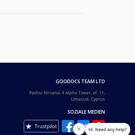
GOODOCS TEAM LTD
Pavlou Nirvana, 4 Alpha Tower, of. 11,
Limassol, Cyprus
SOZIALE MEDIEN
Trustpilot