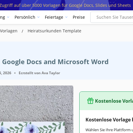
ugriff auf über 5000 Vorlagen für Google Docs, Slides und Sheets
ung
Persönlich
Feiertage
Preise
 Vorlagen
Heiratsurkunden Template
t Google Docs and Microsoft Word
5, 2026
•
Ecrstellt von
Ava Taylor
Kostenlose Vorl
Google Docs
Kostenlose Vorlage
May 26, 2021
Wählen Sie Ihre Plattform 