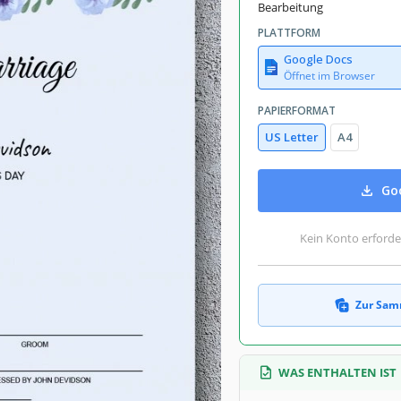
July 25, 2026
Bearbeitung
mmlungen hinzugefügt von 4 Nutzer
PLATTFORM
9 Downloads in diesem Monat
Google Docs
Öffnet im Browser
PAPIERFORMAT
US Letter
A4
n. Es ist etwas absolut Besonderes.
eshalb ist sein Design sehr wichtig.
ier zu erstellen, können Sie einfach
Goo
en. Es wurde von professionellen
Dinge macht. Die Google Docs Vorlage
ten. Schreiben Sie die Namen der
Kein Konto erforde
ten Buchstaben und machen Sie sie
Zur Sam
WAS ENTHALTEN IST