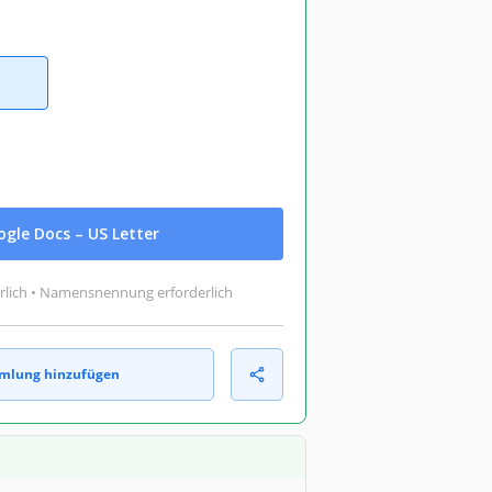
gle Docs – US Letter
rlich • Namensnennung erforderlich
mlung hinzufügen