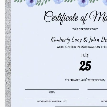
Zuletzt aktualisiert
Community
Zu Sa
Nutzungsstatistiken
Über diese Vorlage
Heiratsurkunde ist das Papier, von dem viele Menschen träume
Dieses Papier wird vom Ehepaar viele Jahre lang aufbewahrt. D
Wenn Sie damit beauftragt sind, ein Design für ein solches Pap
unsere Vorlage herunterladen und sich keine Sorgen mach
Designern erstellt, die wissen, wie man wirklich erstaunliche 
hat einen fantastischen Stil und wunderschöne Schriftar
Personen, die geheiratet haben, mit diesen ausgezeichne
glücklich!