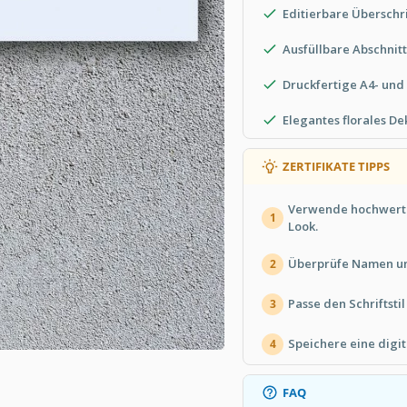
Editierbare Überschri
Ausfüllbare Abschnit
Druckfertige A4- und
Elegantes florales D
ZERTIFIKATE TIPPS
Verwende hochwerti
1
Look.
Überprüfe Namen un
2
Passe den Schriftsti
3
Speichere eine digit
4
FAQ