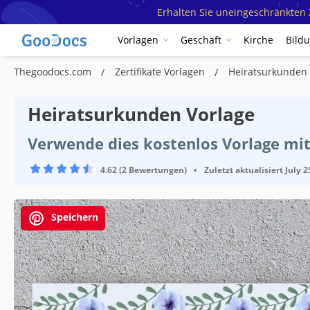
Erhalten Sie uneingeschränkten Z
Vorlagen
Geschäft
Kirche
Bild
Thegoodocs.com
Zertifikate Vorlagen
Heiratsurkunden
Heiratsurkunden Vorlage
Verwende dies kostenlos Vorlage mi
4.62 (2 Bewertungen)
•
Zuletzt aktualisiert
July 2
Speichern
Vorlagenspezifikationen
Format
Erstellt