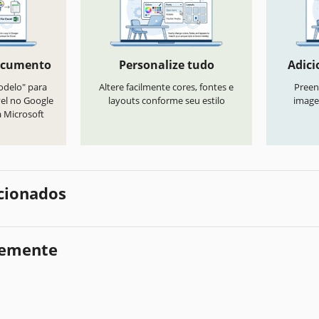
ocumento
Personalize tudo
Adici
odelo" para
Altere facilmente cores, fontes e
Preen
vel no Google
layouts conforme seu estilo
image
a Microsoft
cionados
temente