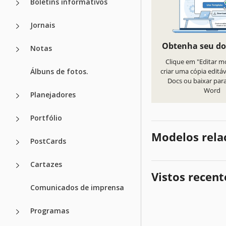
Boletins informativos
Jornais
Obtenha seu d
Notas
Clique em "Editar m
Álbuns de fotos.
criar uma cópia editá
Docs ou baixar par
Word
Planejadores
Portfólio
Modelos rela
PostCards
Cartazes
Vistos recen
Comunicados de imprensa
Programas