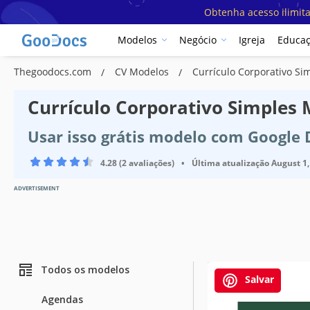
Obtenha acesso ilimit
Modelos
Negócio
Igreja
Educa
Thegoodocs.com
CV Modelos
Currículo Corporativo Si
Currículo Corporativo Simples
Usar isso grátis modelo com Google
4.28 (2 avaliações)
•
Última atualização
August 1,
ADVERTISEMENT
Todos os modelos
Salvar
Agendas