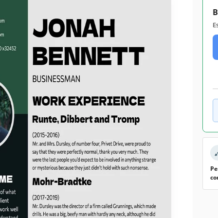
B
E
Pe
co