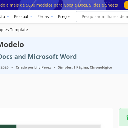
ado a mais de 5000 modelos para Google Docs, Slides e Sheets
ção
Pessoal
Férias
Preços
mples Template
 Modelo
 Docs and Microsoft Word
 2026
•
Criado por
Lily Perez
•
Simples, 1 Página, Chronológico