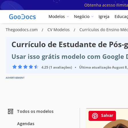
Obtenha acesso ilimit
Modelos
Negócio
Igreja
Educa
Thegoodocs.com
CV Modelos
Currículos do Ensino Mé
Currículo de Estudante de Pós
Usar isso grátis modelo com Google
4.25 (1 avaliações)
•
Última atualização
August 8,
ADVERTISEMENT
Todos os modelos
Salvar
Agendas