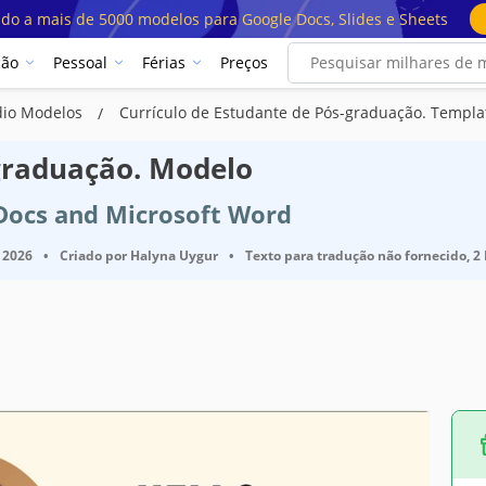
ado a mais de 5000 modelos para Google Docs, Slides e Sheets
ção
Pessoal
Férias
Preços
dio Modelos
Currículo de Estudante de Pós-graduação. Templa
-graduação. Modelo
 Docs and Microsoft Word
 2026
•
Criado por
Halyna Uygur
•
Texto para tradução não fornecido, 