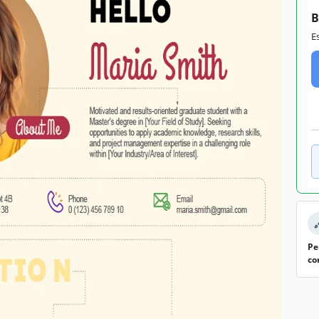
B
E
Pe
co