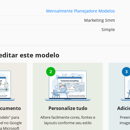
Mensalmente Planejadore Modelos
Marketing Smm
Simple
editar este modelo
2
3
ocumento
Personalize tudo
Adici
odelo" para
Altere facilmente cores, fontes e
Preen
vel no Google
layouts conforme seu estilo
image
a Microsoft