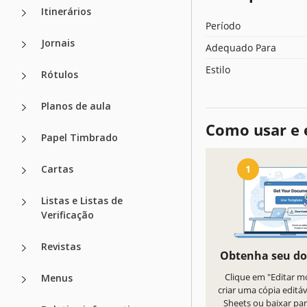
Itinerários
Período
Jornais
Adequado Para
Estilo
Rótulos
Planos de aula
Como usar e 
Papel Timbrado
Cartas
1
Listas e Listas de
Verificação
Revistas
Obtenha seu d
Clique em "Editar m
Menus
criar uma cópia editá
Sheets ou baixar par