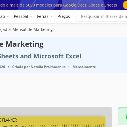
ado a mais de 5000 modelos para Google Docs, Slides e Sheets
ção
Pessoal
Férias
Preços
ejador Mensal de Marketing
e Marketing
Sheets and Microsoft Excel
2026
•
Criado por
Natalia Prokhorenko
•
Mensalmente