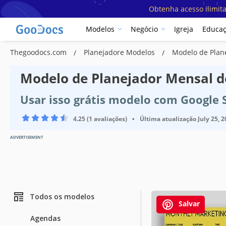
Obtenha acesso ilimit
Modelos
Negócio
Igreja
Educa
Thegoodocs.com
Planejadore Modelos
Modelo de Plan
Modelo de Planejador Mensal d
Usar isso grátis modelo com Google 
4.25 (1 avaliações)
•
Última atualização
July 25, 
ADVERTISEMENT
Todos os modelos
Salvar
Agendas