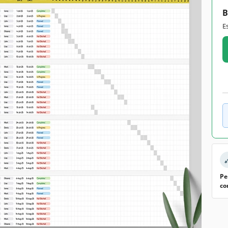
B
E
Pe
co