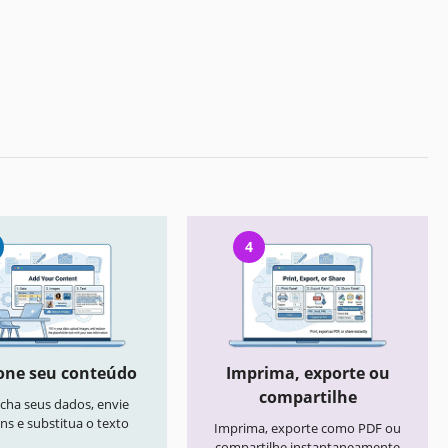
4
one seu conteúdo
Imprima, exporte ou
compartilhe
cha seus dados, envie
ns e substitua o texto
Imprima, exporte como PDF ou
compartilhe instantaneamente