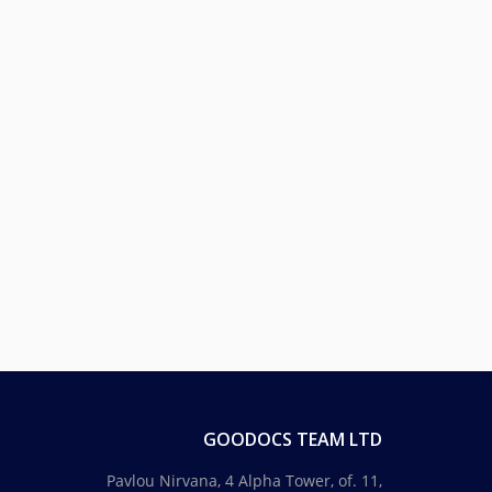
GOODOCS TEAM LTD
Pavlou Nirvana, 4 Alpha Tower, of. 11,