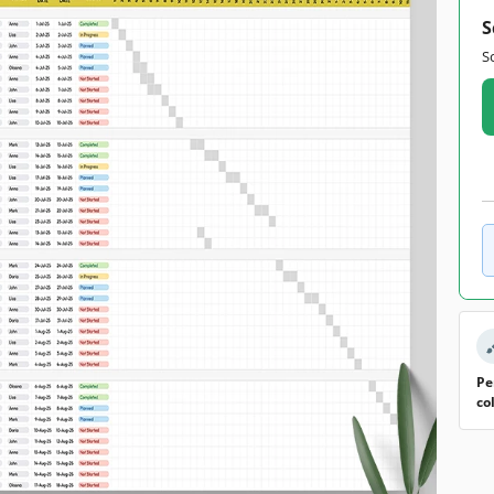
S
S
Pe
co