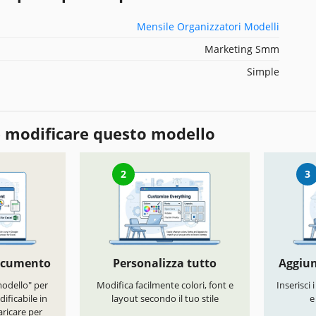
Mensile Organizzatori Modelli
Marketing Smm
Simple
 modificare questo modello
2
3
documento
Personalizza tutto
Aggiun
modello" per
Modifica facilmente colori, font e
Inserisci 
ificabile in
layout secondo il tuo stile
e
ricare per