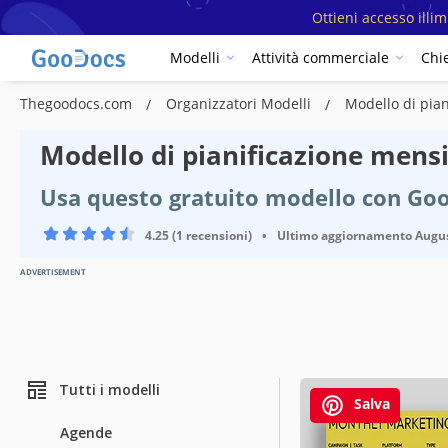
Ottieni accesso illi
Modelli
Attività commerciale
Chi
Thegoodocs.com
Organizzatori Modelli
Modello di pian
Modello di pianificazione mens
Usa questo gratuito modello con Goo
4.25 (1 recensioni)
•
Ultimo aggiornamento
Augus
ADVERTISEMENT
Tutti i modelli
Salva
Agende