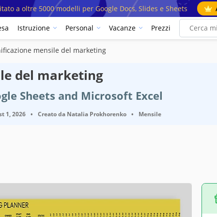
mitato a oltre 5000 modelli per Google Docs, Slides e Sheets
esa
Istruzione
Personal
Vacanze
Prezzi
ificazione mensile del marketing
ile del marketing
gle Sheets and Microsoft Excel
t 1, 2026
•
Creato da
Natalia Prokhorenko
•
Mensile