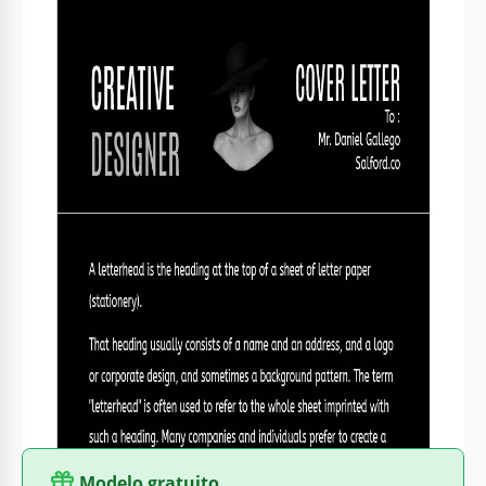
Formato
Google Docs
Criado
April 30, 2023
Última atualização
July 18, 2026
Comunidade
Adicionado às coleções por 3 Usuários
Estatísticas de uso
0 downloads este mês
Sobre este modelo
Se você não quer usar modelos de carta de apresentação
entediantes, então essa opção é perfeita. Um modelo de
Carta de Apresentação de Designer incomum com um fundo
escuro, letras grandes e um layout moderno causará a
impressão certa em um empregador em potencial ou
gerente de RH. Experimente esse design gratuitamente
agora!
Modelo gratuito