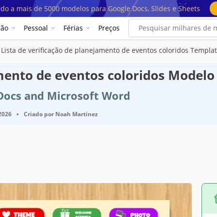
ado a mais de 5000 modelos para Google Docs, Slides e Sheets
ção
Pessoal
Férias
Preços
Lista de verificação de planejamento de eventos coloridos Templa
amento de eventos coloridos Modelo
 Docs and Microsoft Word
 2026
•
Criado por
Noah Martinez