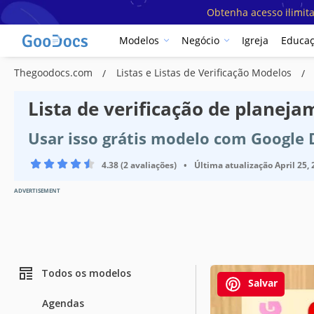
Obtenha acesso ilimit
Modelos
Negócio
Igreja
Educa
Thegoodocs.com
Listas e Listas de Verificação Modelos
Lista de verificação de planej
Usar isso grátis modelo com Google
4.38 (2 avaliações)
•
Última atualização
April 25,
ADVERTISEMENT
Todos os modelos
Salvar
Agendas