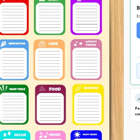
B
E
Pe
co