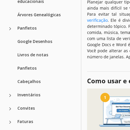
educacionais
Planejar qualquer ti
ainda mais difícil se
Para evitar tal sit
Árvores Genealógicas
verificação
. Ele é di
determinado tópico. 
Panfletos
comida, música, tema
com uma lista de verif
Google Desenhos
Google Docs e Word é
Você pode alterar as
Livros de notas
número de janelas. Ap
Panfletos
Como usar e 
Cabeçalhos
Inventários
1
Convites
Faturas