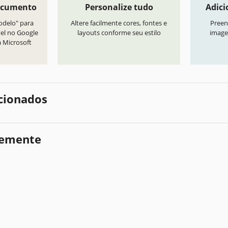
ocumento
Personalize tudo
Adici
odelo" para
Altere facilmente cores, fontes e
Preen
vel no Google
layouts conforme seu estilo
image
a Microsoft
cionados
temente