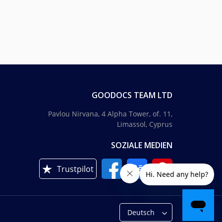
GOODOCS TEAM LTD
Pavlou Nirvana, 4 Alpha Tower, of. 11,
Limassol, Cyprus
SOZIALE MEDIEN
Trustpilot
Deutsch