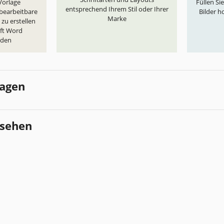
„Vorlage
Füllen Si
entsprechend Ihrem Stil oder Ihrer
 bearbeitbare
Bilder h
Marke
zu erstellen
oft Word
aden
lagen
esehen