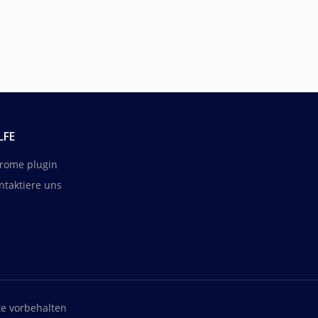
LFE
rome plugin
ntaktiere uns
te vorbehalten