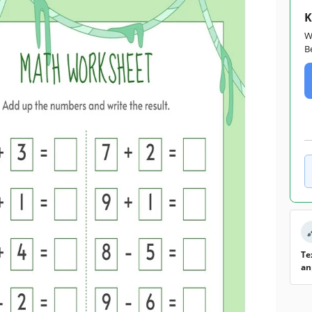
K
W
B
Te
an