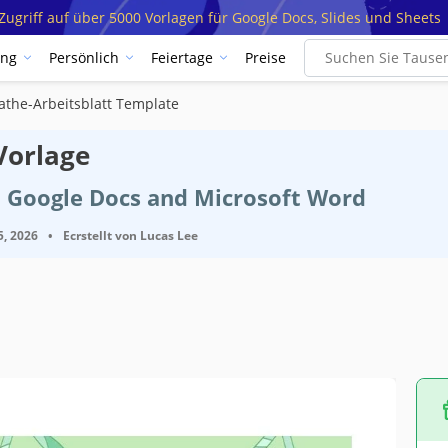
ugriff auf über 5000 Vorlagen für Google Docs, Slides und Sheets
ung
Persönlich
Feiertage
Preise
athe-Arbeitsblatt Template
Vorlage
t Google Docs and Microsoft Word
5, 2026
•
Ecrstellt von
Lucas Lee