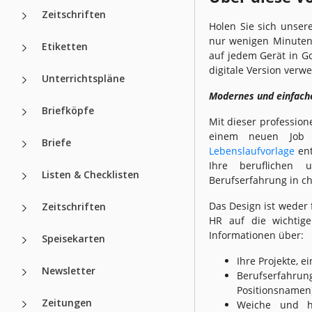
Zeitschriften
Holen Sie sich unser
nur wenigen Minuten 
Etiketten
auf jedem Gerät in G
digitale Version verw
Unterrichtspläne
Modernes und einfach
Briefköpfe
Mit dieser professio
einem neuen Job 
Briefe
Lebenslaufvorlage
ent
Ihre beruflichen 
Listen & Checklisten
Berufserfahrung in c
Das Design ist weder
Zeitschriften
HR auf die wichtige
Informationen über:
Speisekarten
Ihre Projekte, e
Newsletter
Berufserfah
Positionsnamen)
Zeitungen
Weiche und ha