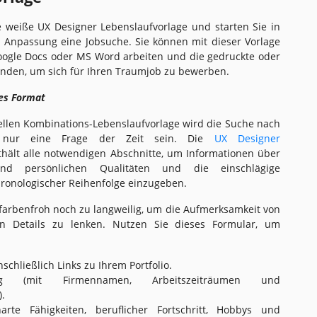
e weiße UX Designer Lebenslaufvorlage und starten Sie in
Anpassung eine Jobsuche. Sie können mit dieser Vorlage
oogle Docs oder MS Word arbeiten und die gedruckte oder
enden, um sich für Ihren Traumjob zu bewerben.
es Format
nellen Kombinations-Lebenslaufvorlage wird die Suche nach
nur eine Frage der Zeit sein. Die
UX Designer
hält alle notwendigen Abschnitte, um Informationen über
und persönlichen Qualitäten und die einschlägige
hronologischer Reihenfolge einzugeben.
 farbenfroh noch zu langweilig, um die Aufmerksamkeit von
n Details zu lenken. Nutzen Sie dieses Formular, um
inschließlich Links zu Ihrem Portfolio.
rung (mit Firmennamen, Arbeitszeiträumen und
.
rte Fähigkeiten, beruflicher Fortschritt, Hobbys und