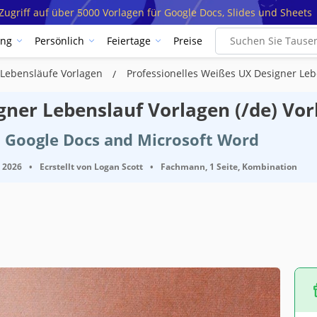
ugriff auf über 5000 Vorlagen für Google Docs, Slides und Sheets
ung
Persönlich
Feiertage
Preise
-Lebensläufe Vorlagen
Professionelles Weißes UX Designer Leb
gner Lebenslauf Vorlagen (/de) Vor
t Google Docs and Microsoft Word
, 2026
•
Ecrstellt von
Logan Scott
•
Fachmann, 1 Seite, Kombination