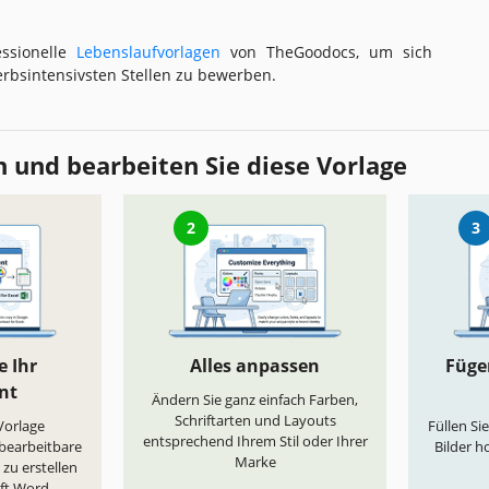
ssionelle
Lebenslaufvorlagen
von TheGoodocs, um sich
rbsintensivsten Stellen zu bewerben.
 und bearbeiten Sie diese Vorlage
2
3
e Ihr
Alles anpassen
Fügen
nt
Ändern Sie ganz einfach Farben,
Schriftarten und Layouts
„Vorlage
Füllen Si
entsprechend Ihrem Stil oder Ihrer
 bearbeitbare
Bilder h
Marke
zu erstellen
oft Word