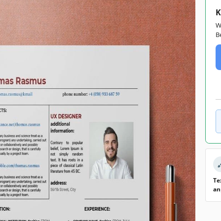
K
W
B
Te
an