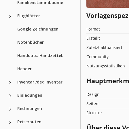
Familienstammbäume
Vorlagenspez
Flugblätter
Google Zeichnungen
Format
Erstellt
Notenbücher
Zuletzt aktualisiert
Handouts. Handzettel.
Community
Nutzungsstatistiken
Header
Hauptmerkmal
Inventar /de/: Inventar
Design
Einladungen
Seiten
Rechnungen
Struktur
Reiserouten
Über diese V