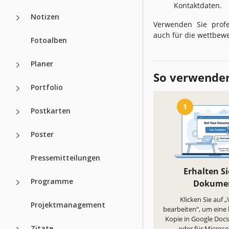
Kontaktdaten.
Notizen
Verwenden Sie profe
auch für die wettbewe
Fotoalben
Planer
So verwenden
Portfolio
1
Postkarten
Poster
Pressemitteilungen
Erhalten Si
Programme
Dokume
Klicken Sie auf 
Projektmanagement
bearbeiten“, um eine
Kopie in Google Docs 
Zitate
oder für Micros