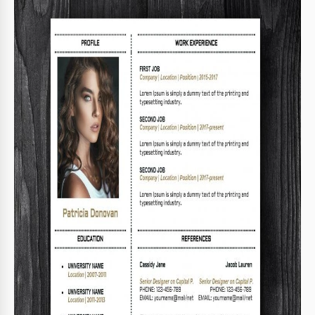
Format
Google Docs, Microsoft Word
Erstellt
September 17, 2021
Zuletzt aktualisiert
August 1, 2026
Community
Zu Sammlungen hinzugefügt von 9 Nutzer
Nutzungsstatistiken
0 Downloads in diesem Monat
Hauptmerkmale dieser Vorlage
Design
Fachmann Lebensläufe Vorlagen
Seiten
1 Seite Lebensläufe Vorlagen
Struktur
Chronologisch Lebensläufe Vorlagen
Über diese Vorlage
Verwenden Sie unsere elegante Vorlage für Lebenslauf und
Anschreiben, um eine umfassende Bewerbung für Ihren