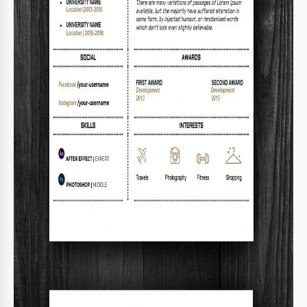
nächsten Job einzureichen. Dieses Set von Leerzeichen kann
als Beispiel verwendet oder ausgefüllt werden, um Ihren
Lebenslauf hervorzuheben.
Professionelles Design und Struktur
Das vielseitige Formular ist perfekt für Mitarbeiter in
verschiedenen Branchen. Es ist vertikal in zwei Teile
aufgeteilt und umfasst die folgenden Abschnitte:
Linke Seite:
Profilabschnitt mit einem Platzhalter für
Foto, Bildung, soziale Medien und Fähigkeiten details.
Rechte Seite:
Arbeitserfahrungsabschnitt mit Platz für
die drei letzten Positionen und detaillierte
Informationen über sie, Referenzen, Auszeichnungen
und Interessenabschnitte.
Zweiseitige Lebenslaufvorlage
Die zweite Seite enthält einen Platz für Ihre Kontaktdaten
und das Anschreiben. Alles, was Sie tun müssen, ist die
Vorlage im Google Docs- oder Word-Format auszufüllen und
sie online zu senden oder in A4- und US-Briefgröße zu