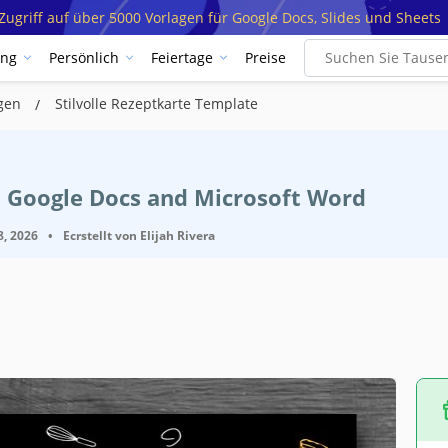
ugriff auf über 5000 Vorlagen für Google Docs, Slides und Sheets
ung
Persönlich
Feiertage
Preise
agen
Stilvolle Rezeptkarte Template
t Google Docs and Microsoft Word
8, 2026
•
Ecrstellt von
Elijah Rivera