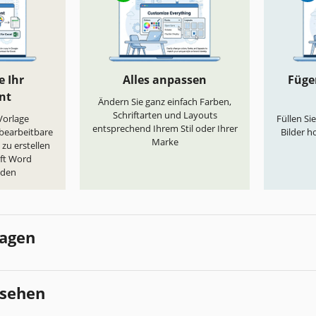
e Ihr
Alles anpassen
Fügen
nt
Ändern Sie ganz einfach Farben,
Schriftarten und Layouts
„Vorlage
Füllen Si
entsprechend Ihrem Stil oder Ihrer
 bearbeitbare
Bilder h
Marke
zu erstellen
oft Word
aden
lagen
esehen