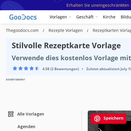
Erhalten Sie uneingeschränkten Z
Vorlagen
Geschäft
Kirche
Bild
Thegoodocs.com
Rezepte Vorlagen
Rezeptkarten Vorl
Stilvolle Rezeptkarte Vorlage
Verwende dies kostenlos Vorlage mi
4.58 (2 Bewertungen)
•
Zuletzt aktualisiert
July 1
ADVERTISEMENT
Alle Vorlagen
Speichern
Agenden