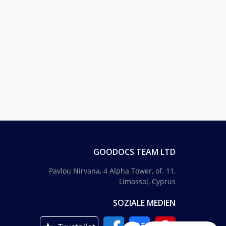
GOODOCS TEAM LTD
Pavlou Nirvana, 4 Alpha Tower, of. 11,
Limassol, Cyprus
SOZIALE MEDIEN