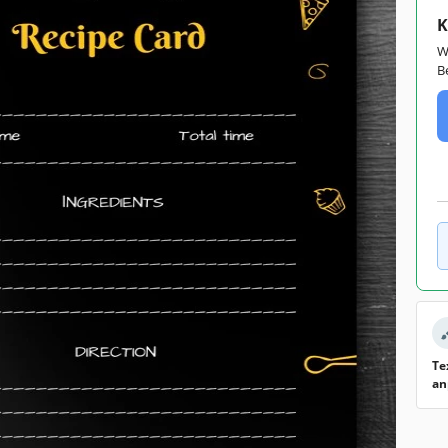
K
W
B
Te
an