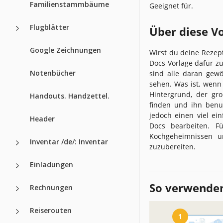
Familienstammbäume
Geeignet für.
Flugblätter
Über diese V
Google Zeichnungen
Wirst du deine Rezept
Docs Vorlage dafür zu 
Notenbücher
sind alle daran gew
sehen. Was ist, wenn
Hintergrund, der gro
Handouts. Handzettel.
finden und ihn benu
jedoch einen viel e
Header
Docs bearbeiten. F
Kochgeheimnissen un
Inventar /de/: Inventar
zuzubereiten.
Einladungen
So verwenden
Rechnungen
Reiserouten
1