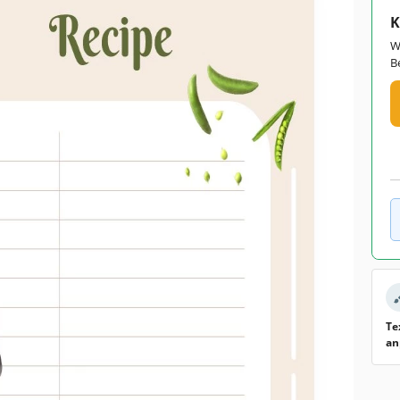
K
W
B
Te
an