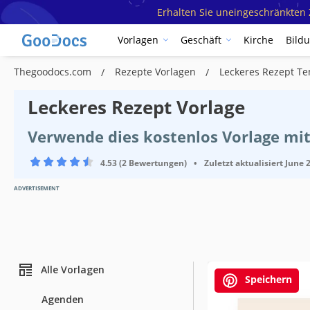
Erhalten Sie uneingeschränkten Z
Vorlagen
Geschäft
Kirche
Bild
Thegoodocs.com
Rezepte Vorlagen
Leckeres Rezept T
Leckeres Rezept Vorlage
Verwende dies kostenlos Vorlage mit
4.53 (2 Bewertungen)
•
Zuletzt aktualisiert
June 2
ADVERTISEMENT
Alle Vorlagen
Speichern
Agenden