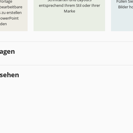
„Vorlage
Füllen Si
entsprechend Ihrem Stil oder Ihrer
 bearbeitbare
Bilder h
Marke
 zu erstellen
 PowerPoint
aden
lagen
esehen