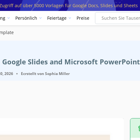
ugriff auf über 5000 Vorlagen für Google Docs, Slides und Sheets
ung
Persönlich
Feiertage
Preise
emplate
 Google Slides and Microsoft PowerPoint
0, 2026
•
Ecrstellt von
Sophia Miller