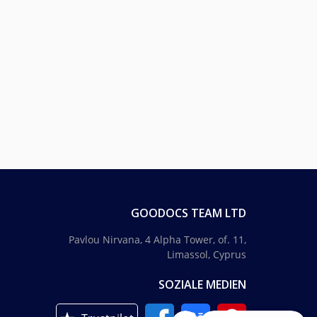
GOODOCS TEAM LTD
Pavlou Nirvana, 4 Alpha Tower, of. 11,
Limassol, Cyprus
SOZIALE MEDIEN