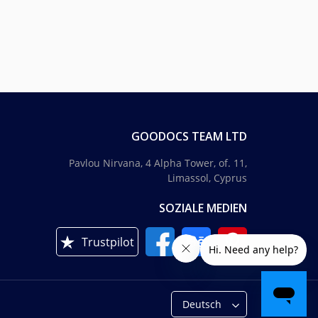
GOODOCS TEAM LTD
Pavlou Nirvana, 4 Alpha Tower, of. 11,
Limassol, Cyprus
SOZIALE MEDIEN
Trustpilot
Deutsch