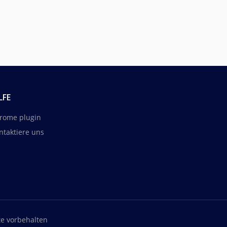
LFE
rome plugin
ntaktiere uns
te vorbehalten