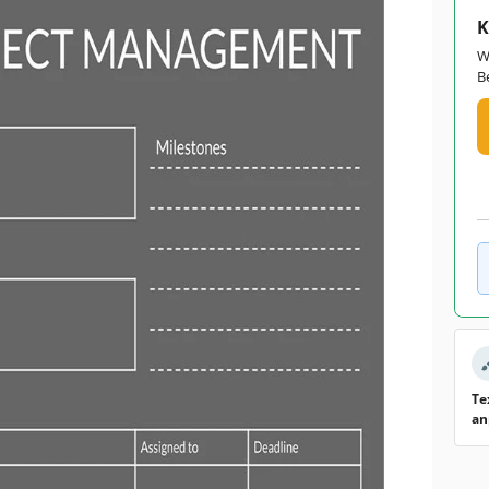
K
W
B
Te
an