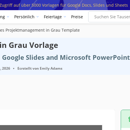
ugriff auf über 5000 Vorlagen für Google Docs, Slides und Sheets
ung
Persönlich
Feiertage
Preise
hes Projektmanagement in Grau Template
in Grau Vorlage
 Google Slides and Microsoft PowerPoint
, 2026
•
Ecrstellt von
Emily Adams