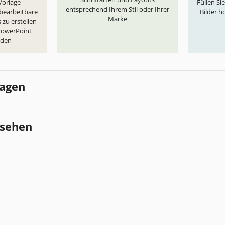
„Vorlage
Füllen Si
entsprechend Ihrem Stil oder Ihrer
 bearbeitbare
Bilder h
Marke
 zu erstellen
 PowerPoint
aden
lagen
esehen