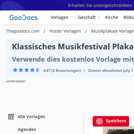
Erhalten Sie uneingeschränkten Z
Vorlagen
Geschäft
Kirche
Bild
Thegoodocs.com
Poster Vorlagen
Musikplakate Vorlag
Klassisches Musikfestival Plaka
Verwende dies kostenlos Vorlage mi
4.47 (2 Bewertungen)
•
Zuletzt aktualisiert
July 1
ADVERTISEMENT
Alle Vorlagen
Speichern
Agenden