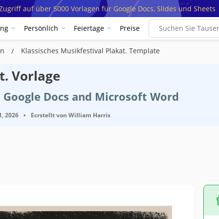
ugriff auf über 5000 Vorlagen für Google Docs, Slides und Sheets
ung
Persönlich
Feiertage
Preise
en
Klassisches Musikfestival Plakat. Template
t. Vorlage
t Google Docs and Microsoft Word
1, 2026
•
Ecrstellt von
William Harris