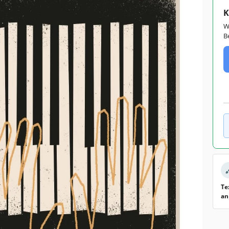
K
W
B
Te
an