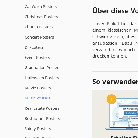
Car Wash Posters
Über diese V
Christmas Posters
Unser Plakat für das
Church Posters
einem klassischen M
schwierig sein, dies
Concert Posters
anzupassen. Dazu re
DJ Posters
verwenden, wonach S
drucken können.
Event Posters
Graduation Posters
Halloween Posters
So verwenden
Movie Posters
Music Posters
1
Real Estate Posters
Restaurant Posters
Safety Posters