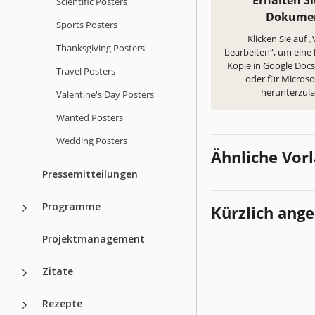
Erhalten Si
Scientific Posters
Dokume
Sports Posters
Klicken Sie auf 
Thanksgiving Posters
bearbeiten“, um eine
Kopie in Google Docs 
Travel Posters
oder für Micros
herunterzul
Valentine's Day Posters
Wanted Posters
Wedding Posters
Ähnliche Vor
Pressemitteilungen
Programme
Kürzlich ang
Projektmanagement
Zitate
Rezepte