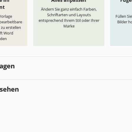
e Ihr
Alles anpassen
Fügen
nt
Ändern Sie ganz einfach Farben,
Schriftarten und Layouts
„Vorlage
Füllen Si
entsprechend Ihrem Stil oder Ihrer
 bearbeitbare
Bilder h
Marke
zu erstellen
oft Word
aden
lagen
esehen