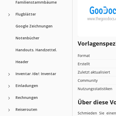
Familienstammbäume
Flugblätter
Google Zeichnungen
Notenbücher
Vorlagenspez
Handouts. Handzettel.
Format
Header
Erstellt
Zuletzt aktualisiert
Inventar /de/: Inventar
Community
Einladungen
Nutzungsstatistiken
Rechnungen
Über diese V
Reiserouten
Schmieden Sie eine