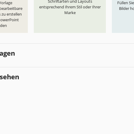
Schriftarten und Layouts
„Vorlage
Füllen Si
entsprechend Ihrem Stil oder Ihrer
 bearbeitbare
Bilder h
Marke
 zu erstellen
 PowerPoint
aden
lagen
esehen