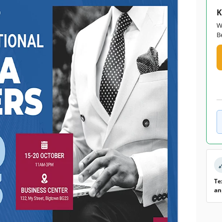
K
W
B
Te
an