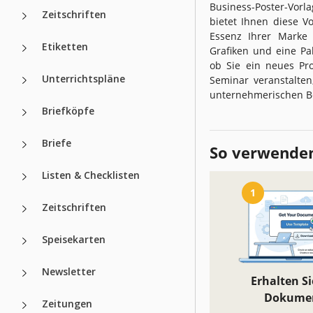
Business-Poster-Vorl
Zeitschriften
bietet Ihnen diese V
Essenz Ihrer Marke 
Etiketten
Grafiken und eine Pal
ob Sie ein neues Pr
Unterrichtspläne
Seminar veranstalten
unternehmerischen B
Briefköpfe
Briefe
So verwenden
Listen & Checklisten
1
Zeitschriften
Speisekarten
Newsletter
Erhalten Si
Dokume
Zeitungen