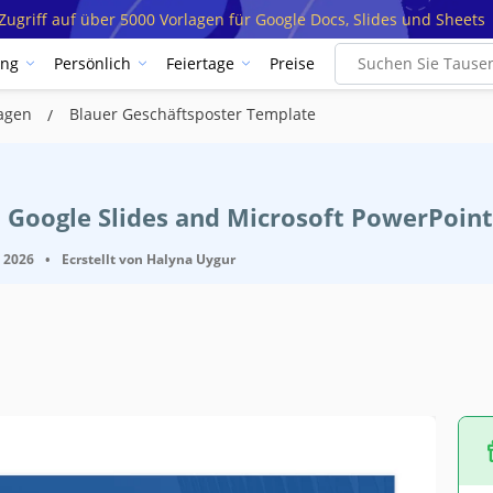
ugriff auf über 5000 Vorlagen für Google Docs, Slides und Sheets
ung
Persönlich
Feiertage
Preise
lagen
Blauer Geschäftsposter Template
 Google Slides and Microsoft PowerPoint
, 2026
•
Ecrstellt von
Halyna Uygur