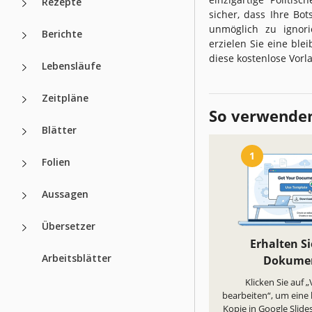
Rezepte
sicher, dass Ihre Bo
unmöglich zu ignori
Berichte
erzielen Sie eine ble
diese kostenlose Vorl
Lebensläufe
Zeitpläne
So verwenden
Blätter
1
Folien
Aussagen
Übersetzer
Erhalten Si
Arbeitsblätter
Dokume
Klicken Sie auf 
bearbeiten“, um eine
Kopie in Google Slides