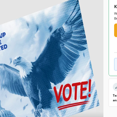
K
W
B
Te
an