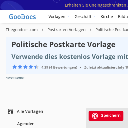
Erhalten Sie uneingeschränkten Z
Vorlagen
Geschäft
Kirche
Bild
Thegoodocs.com
Postkarten Vorlagen
Politische Postk
Politische Postkarte Vorlage
Verwende dies kostenlos Vorlage mit
4.39 (4 Bewertungen)
•
Zuletzt aktualisiert
July 1
ADVERTISEMENT
Alle Vorlagen
Speichern
Agenden