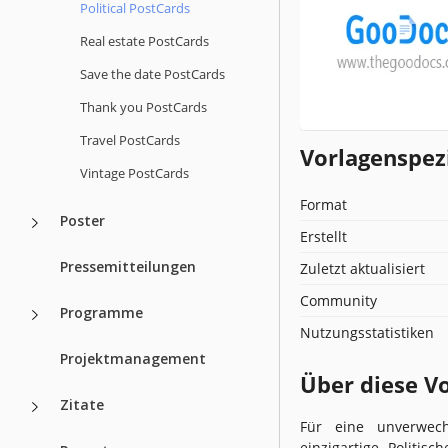
Political PostCards
Real estate PostCards
Save the date PostCards
Thank you PostCards
Travel PostCards
Vorlagenspez
Vintage PostCards
Format
Poster
Erstellt
Pressemitteilungen
Zuletzt aktualisiert
Community
Programme
Nutzungsstatistiken
Projektmanagement
Über diese V
Zitate
Für eine unverwec
einzigartige Politisc