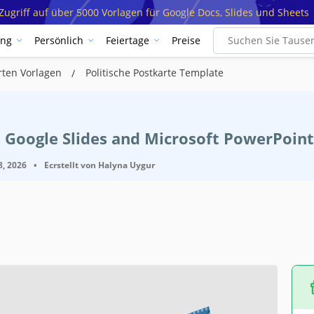
ugriff auf über 5000 Vorlagen für Google Docs, Slides und Sheets
ung
Persönlich
Feiertage
Preise
arten Vorlagen
Politische Postkarte Template
 Google Slides and Microsoft PowerPoint
8, 2026
•
Ecrstellt von
Halyna Uygur