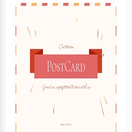
Format
Google Slides
Erstellt
May 18, 2023
Zuletzt aktualisiert
August 1, 2026
Community
Zu Sammlungen hinzugefügt von 6 Nutzer
Nutzungsstatistiken
1 Downloads in diesem Monat
Über diese Vorlage
Laden Sie Ihre Gäste stilvoll mit unserer modernen
Einladungs-Postkarten-Vorlage ein. Dieses elegante und
raffinierte Design ist perfekt für jede Veranstaltung, sei es
eine Geburtstagsfeier, eine Hochzeit, eine
Geschäftsveranstaltung oder ein zwangloses Treffen. Die
Vorderseite der Postkarte setzt mit einer fesselnden Grafik
und wichtigen Details der Veranstaltung wie Datum, Uhrzeit
und Veranstaltungsort den Ton. Die Rückseite bietet
ausreichend Platz für eine persönliche Nachricht, damit sich