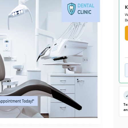
K
W
B
Te
an