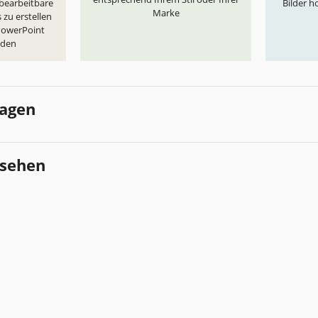
 bearbeitbare
Bilder h
Marke
 zu erstellen
 PowerPoint
aden
lagen
esehen