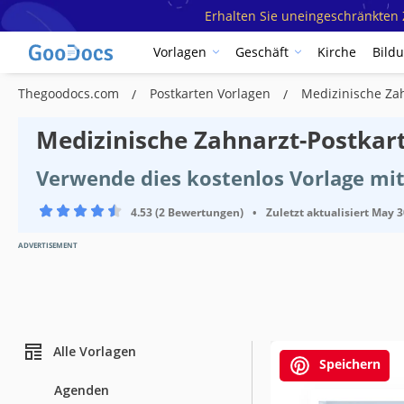
Erhalten Sie uneingeschränkten Z
Vorlagen
Geschäft
Kirche
Bild
Thegoodocs.com
Postkarten Vorlagen
Medizinische Za
Medizinische Zahnarzt-Postkar
Verwende dies kostenlos Vorlage mit
4.53 (2 Bewertungen)
•
Zuletzt aktualisiert
May 3
ADVERTISEMENT
Alle Vorlagen
Speichern
Agenden