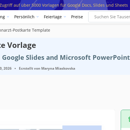
ugriff auf über 5000 Vorlagen für Google Docs, Slides und Sheets
ung
Persönlich
Feiertage
Preise
hnarzt-Postkarte Template
te Vorlage
 Google Slides and Microsoft PowerPoint
0, 2026
•
Ecrstellt von
Maryna Miaskovska