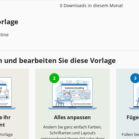
0 Downloads in diesem Monat
orlage
tine
 und bearbeiten Sie diese Vorlage
2
3
e Ihr
Alles anpassen
Fügen
nt
Ändern Sie ganz einfach Farben,
Schriftarten und Layouts
„Vorlage
Füllen Si
entsprechend Ihrem Stil oder Ihrer