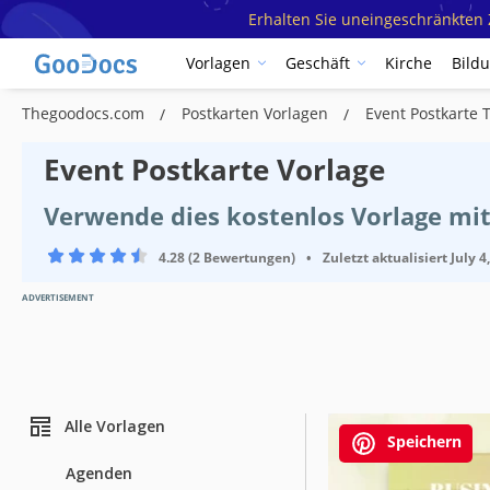
Erhalten Sie uneingeschränkten Z
Vorlagen
Geschäft
Kirche
Bild
Thegoodocs.com
Postkarten Vorlagen
Event Postkarte 
Event Postkarte Vorlage
Verwende dies kostenlos Vorlage mi
4.28 (2 Bewertungen)
•
Zuletzt aktualisiert
July 4
ADVERTISEMENT
Alle Vorlagen
Speichern
Agenden