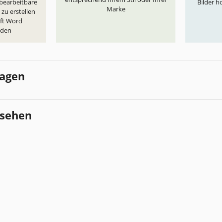
 bearbeitbare
Bilder h
Marke
zu erstellen
oft Word
aden
lagen
esehen