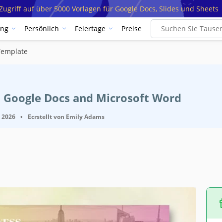
ugriff auf über 5000 Vorlagen für Google Docs, Slides und Sheets
ung
Persönlich
Feiertage
Preise
Template
t Google Docs and Microsoft Word
, 2026
•
Ecrstellt von
Emily Adams