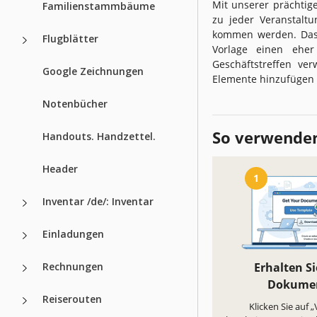
Mit unserer prächtig
Familienstammbäume
zu jeder Veranstaltu
kommen werden. Das B
Flugblätter
Vorlage einen eher
Geschäftstreffen ve
Google Zeichnungen
Elemente hinzufügen 
Notenbücher
So verwenden
Handouts. Handzettel.
Header
1
Inventar /de/: Inventar
Einladungen
Rechnungen
Erhalten Si
Dokume
Reiserouten
Klicken Sie auf 