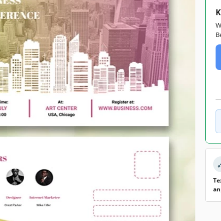
K
W
B
Te
an