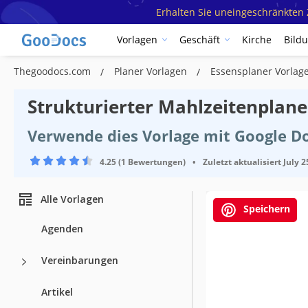
Erhalten Sie uneingeschränkten Z
Vorlagen
Geschäft
Kirche
Bild
Thegoodocs.com
Planer Vorlagen
Essensplaner Vorla
Strukturierter Mahlzeitenplane
Verwende dies Vorlage mit Google D
4.25 (1 Bewertungen)
•
Zuletzt aktualisiert
July 2
Alle Vorlagen
Speichern
Agenden
Vereinbarungen
Artikel