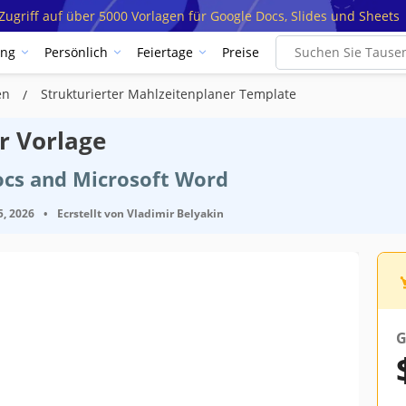
ugriff auf über 5000 Vorlagen für Google Docs, Slides und Sheets
ung
Persönlich
Feiertage
Preise
gen
Strukturierter Mahlzeitenplaner Template
r Vorlage
ocs and Microsoft Word
5, 2026
•
Ecrstellt von
Vladimir Belyakin
G