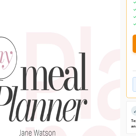
Te
an