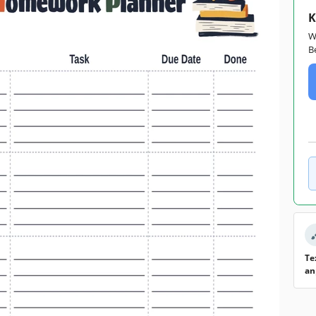
K
W
B
Te
an