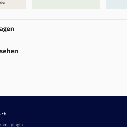
aden
lagen
esehen
LFE
rome plugin