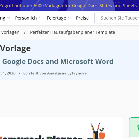
ugriff auf über 5000 Vorlagen für Google Docs, Slides und Sheets
ung
Persönlich
Feiertage
Preise
 Vorlagen
Perfekter Hausaufgabenplaner Template
 Vorlage
t Google Docs and Microsoft Word
t 1, 2026
•
Ecrstellt von
Anastasiia Lytvynova