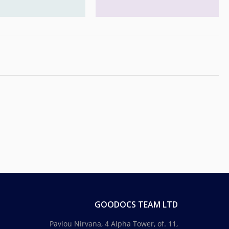
GOODOCS TEAM LTD
Pavlou Nirvana, 4 Alpha Tower, of. 11,