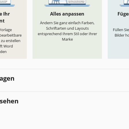
e Ihr
Alles anpassen
Fügen
nt
Ändern Sie ganz einfach Farben,
Schriftarten und Layouts
„Vorlage
Füllen Si
entsprechend Ihrem Stil oder Ihrer
 bearbeitbare
Bilder h
Marke
zu erstellen
oft Word
aden
lagen
esehen