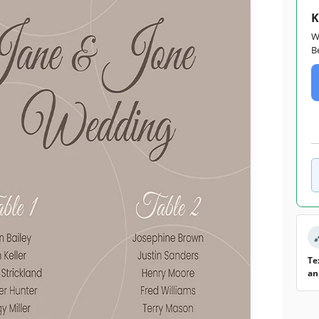
K
W
B
Te
an