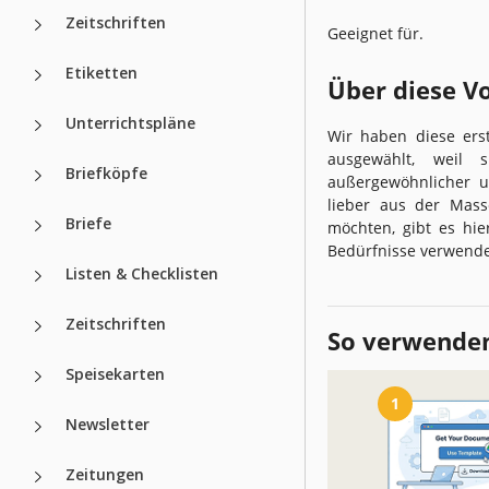
Zeitschriften
Geeignet für.
Etiketten
Über diese V
Unterrichtspläne
Wir haben diese erst
ausgewählt, weil 
Briefköpfe
außergewöhnlicher u
lieber aus der Mas
Briefe
möchten, gibt es hi
Bedürfnisse verwend
Listen & Checklisten
Zeitschriften
So verwenden
Speisekarten
1
Newsletter
Zeitungen