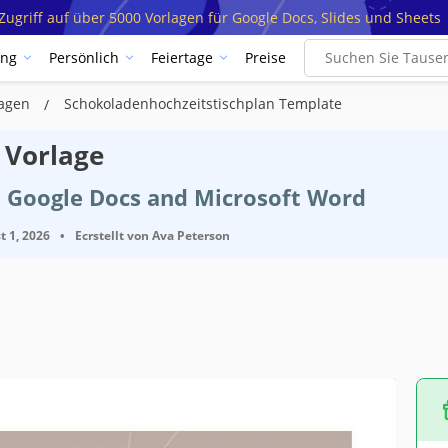
ugriff auf über 5000 Vorlagen für Google Docs, Slides und Sheets
ung
Persönlich
Feiertage
Preise
lagen
Schokoladenhochzeitstischplan Template
 Vorlage
t Google Docs and Microsoft Word
t 1, 2026
•
Ecrstellt von
Ava Peterson