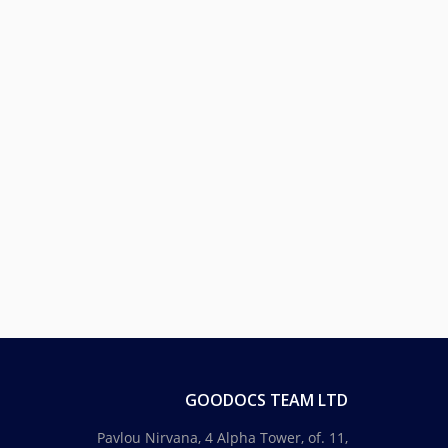
GOODOCS TEAM LTD
Pavlou Nirvana, 4 Alpha Tower, of. 11,