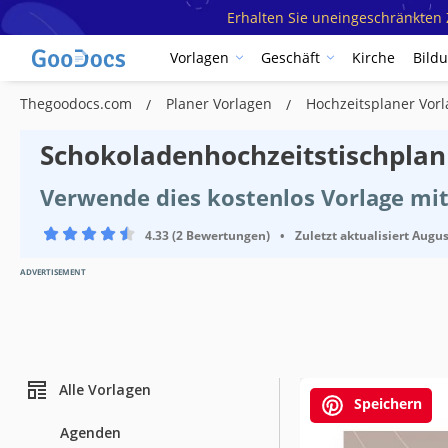
Erhalten Sie uneingeschränkten Z
Vorlagen
Geschäft
Kirche
Bild
Thegoodocs.com
Planer Vorlagen
Hochzeitsplaner Vor
Schokoladenhochzeitstischplan
Verwende dies kostenlos Vorlage mi
4.33 (2 Bewertungen)
•
Zuletzt aktualisiert
Augus
ADVERTISEMENT
Alle Vorlagen
Speichern
Agenden